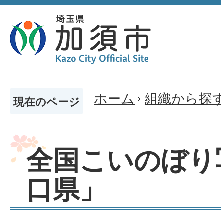
ホーム
組織から探
現在のページ
全国こいのぼり
口県」