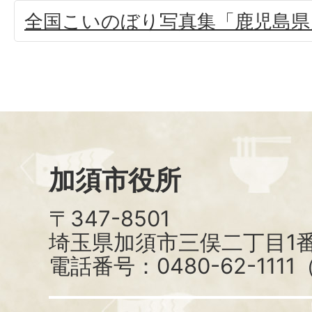
全国こいのぼり写真集「鹿児島県
加須市役所
〒347-8501
埼玉県加須市三俣二丁目1番
電話番号：0480-62-111