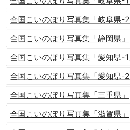
全国こいのぼり写真集「岐阜県-1
全国こいのぼり写真集「岐阜県-2
全国こいのぼり写真集「静岡県」
全国こいのぼり写真集「愛知県-1
全国こいのぼり写真集「愛知県-2
全国こいのぼり写真集「三重県」
全国こいのぼり写真集「滋賀県」