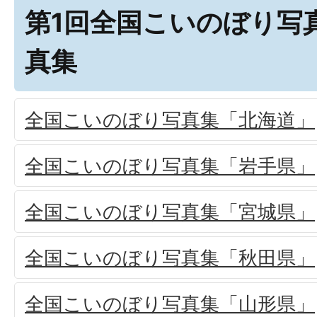
第1回全国こいのぼり写
真集
全国こいのぼり写真集「北海道」
全国こいのぼり写真集「岩手県」
全国こいのぼり写真集「宮城県」
全国こいのぼり写真集「秋田県」
全国こいのぼり写真集「山形県」