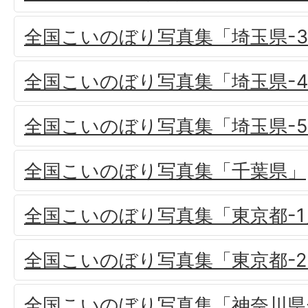
全国こいのぼり写真集「埼玉県-
全国こいのぼり写真集「埼玉県-
全国こいのぼり写真集「埼玉県-
全国こいのぼり写真集「千葉県」
全国こいのぼり写真集「東京都-1
全国こいのぼり写真集「東京都-2
全国こいのぼり写真集「神奈川県-