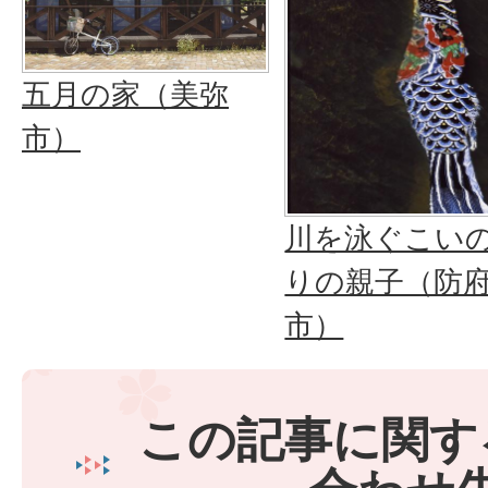
五月の家（美弥
市）
川を泳ぐこい
りの親子（防
市）
この記事に関す