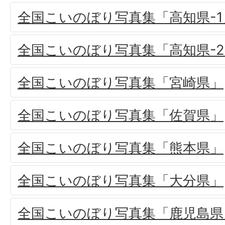
全国こいのぼり写真集「高知県-1
全国こいのぼり写真集「高知県-2
全国こいのぼり写真集「宮崎県」
全国こいのぼり写真集「佐賀県」
全国こいのぼり写真集「熊本県」
全国こいのぼり写真集「大分県」
全国こいのぼり写真集「鹿児島県