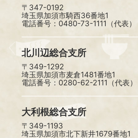
〒347-0192
埼玉県加須市騎西36番地1
電話番号：0480-73-1111（代表）
北川辺総合支所
〒349-1292
埼玉県加須市麦倉1481番地1
電話番号：0280-62-2111（代表）
大利根総合支所
〒349-1193
埼玉県加須市北下新井1679番地1