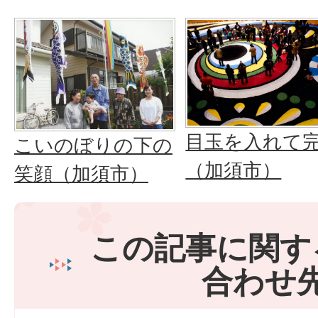
目玉を入れて
こいのぼりの下の
（加須市）
笑顔（加須市）
この記事に関す
合わせ