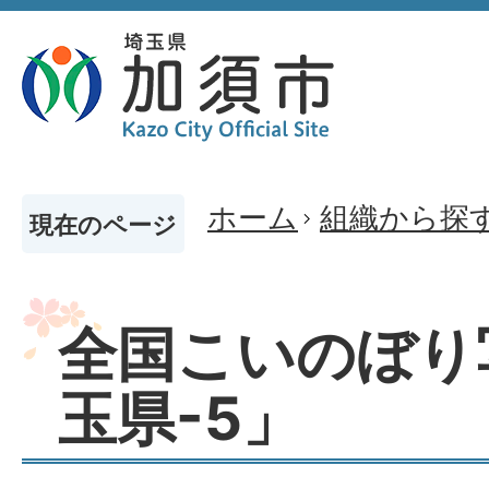
ホーム
組織から探
現在のページ
全国こいのぼり
玉県-5」