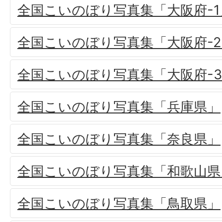
全国こいのぼり写真集「大阪府-1
全国こいのぼり写真集「大阪府-2
全国こいのぼり写真集「大阪府-
全国こいのぼり写真集「兵庫県」
全国こいのぼり写真集「奈良県」
全国こいのぼり写真集「和歌山県
全国こいのぼり写真集「鳥取県」