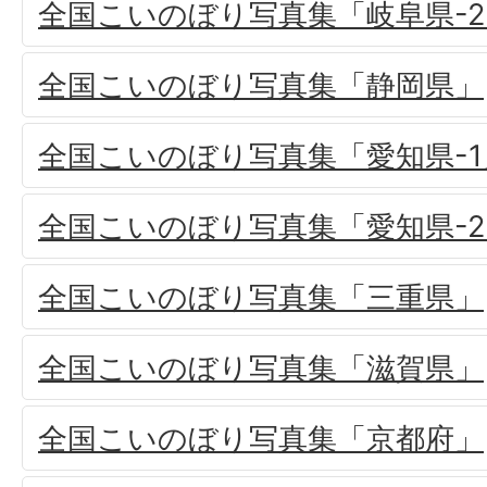
全国こいのぼり写真集「岐阜県-2
全国こいのぼり写真集「静岡県」
全国こいのぼり写真集「愛知県-1
全国こいのぼり写真集「愛知県-2
全国こいのぼり写真集「三重県」
全国こいのぼり写真集「滋賀県」
全国こいのぼり写真集「京都府」