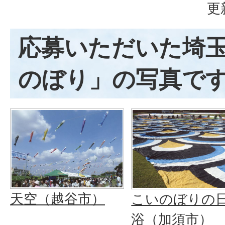
更
応募いただいた埼
のぼり」の写真で
天空（越谷市）
こいのぼりの
浴（加須市）