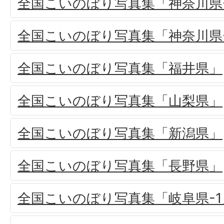
全国こいのぼり写真集「神奈川県
全国こいのぼり写真集「神奈川県
全国こいのぼり写真集「福井県」
全国こいのぼり写真集「山梨県」
全国こいのぼり写真集「新潟県」
全国こいのぼり写真集「長野県」
全国こいのぼり写真集「岐阜県-1