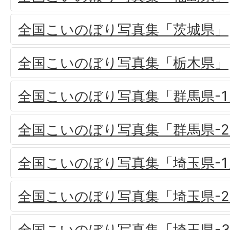
全国こいのぼり写真集「茨城県」
全国こいのぼり写真集「栃木県」
全国こいのぼり写真集「群馬県-1
全国こいのぼり写真集「群馬県-2
全国こいのぼり写真集「埼玉県-1
全国こいのぼり写真集「埼玉県-2
全国こいのぼり写真集「埼玉県-