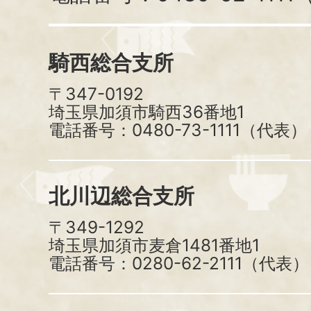
騎西総合支所
〒347-0192
埼玉県加須市騎西36番地1
電話番号：0480-73-1111（代表）
北川辺総合支所
〒349-1292
埼玉県加須市麦倉1481番地1
電話番号：0280-62-2111（代表）