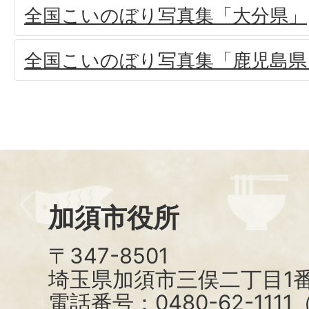
全国こいのぼり写真集「大分県」
全国こいのぼり写真集「鹿児島県
加須市役所
〒347-8501
埼玉県加須市三俣二丁目1番
電話番号：0480-62-111