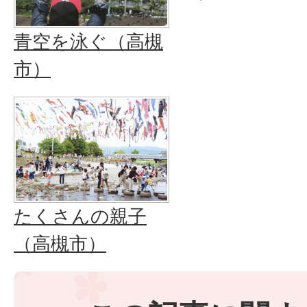
青空を泳ぐ（高槻
市）
たくさんの親子
（高槻市）