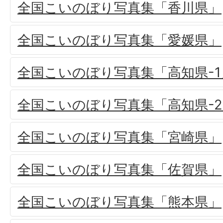
全国こいのぼり写真集「香川県」
全国こいのぼり写真集「愛媛県」
全国こいのぼり写真集「高知県-1
全国こいのぼり写真集「高知県-2
全国こいのぼり写真集「宮崎県」
全国こいのぼり写真集「佐賀県」
全国こいのぼり写真集「熊本県」