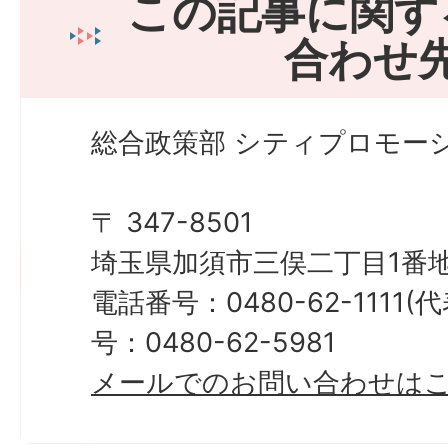
この記事に関す
合わせ
総合政策部 シティプロモーシ
〒 347-8501
埼玉県加須市三俣二丁目1番地
電話番号：0480-62-1111
号：0480-62-5981
メールでのお問い合わせは