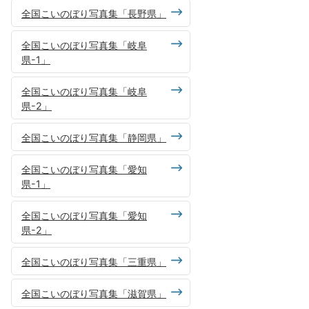
全国こいのぼり写真集「長野県」
全国こいのぼり写真集「岐阜
県-1」
全国こいのぼり写真集「岐阜
県-2」
全国こいのぼり写真集「静岡県」
全国こいのぼり写真集「愛知
県-1」
全国こいのぼり写真集「愛知
県-2」
全国こいのぼり写真集「三重県」
全国こいのぼり写真集「滋賀県」