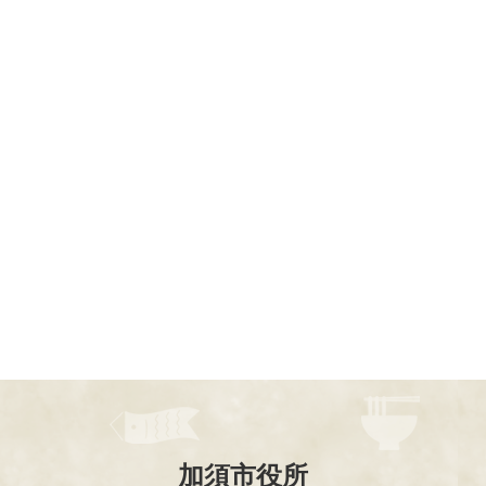
加須市役所