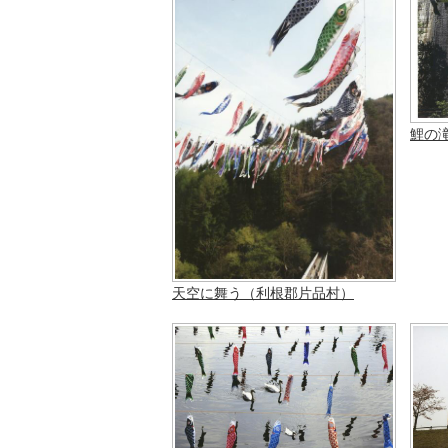
鯉の
天空に舞う（利根郡片品村）