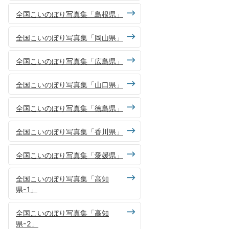
全国こいのぼり写真集「島根県」
全国こいのぼり写真集「岡山県」
全国こいのぼり写真集「広島県」
全国こいのぼり写真集「山口県」
全国こいのぼり写真集「徳島県」
全国こいのぼり写真集「香川県」
全国こいのぼり写真集「愛媛県」
全国こいのぼり写真集「高知
県-1」
全国こいのぼり写真集「高知
県-2」