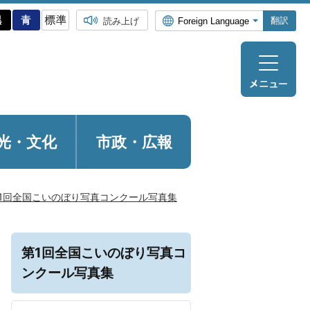
翻訳
読み上げ
光・
文化
市政・広報
1回全国こいのぼり写真コンクール写真集
第1回全国こいのぼり写真コ
ンクール写真集