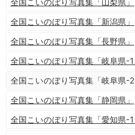
全国こいのぼり写真集「山梨県」
全国こいのぼり写真集「新潟県」
全国こいのぼり写真集「長野県」
全国こいのぼり写真集「岐阜県-1
全国こいのぼり写真集「岐阜県-2
全国こいのぼり写真集「静岡県」
全国こいのぼり写真集「愛知県-1