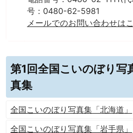
号：0480-62-5981
メールでのお問い合わせは
第1回全国こいのぼり写
真集
全国こいのぼり写真集「北海道」
全国こいのぼり写真集「岩手県」