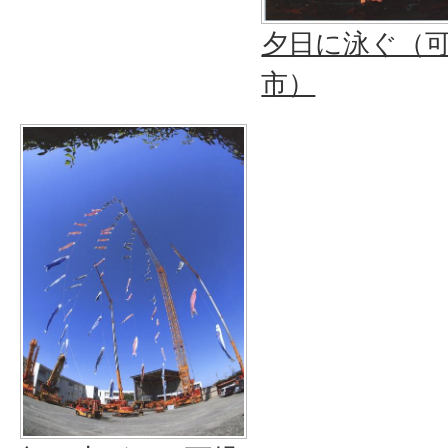
夕日に泳ぐ（
市）