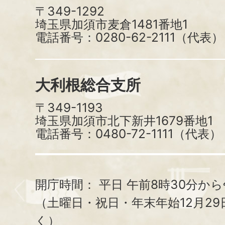
〒349-1292
埼玉県加須市麦倉1481番地1
電話番号：0280-62-2111（代表）
大利根総合支所
〒349-1193
埼玉県加須市北下新井1679番地1
電話番号：0480-72-1111（代表）
開庁時間：
平日 午前8時30分から
（土曜日・祝日・年末年始12月29
く）