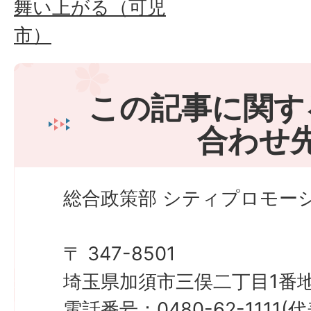
舞い上がる（可児
市）
この記事に関す
合わせ
総合政策部 シティプロモーシ
〒 347-8501
埼玉県加須市三俣二丁目1番地
電話番号：0480-62-1111