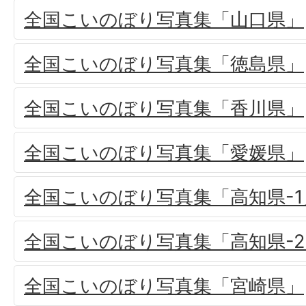
全国こいのぼり写真集「山口県」
全国こいのぼり写真集「徳島県」
全国こいのぼり写真集「香川県」
全国こいのぼり写真集「愛媛県」
全国こいのぼり写真集「高知県-1
全国こいのぼり写真集「高知県-2
全国こいのぼり写真集「宮崎県」