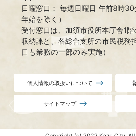
日曜窓口：
毎週日曜日 午前8時3
年始を除く）
受付窓口は、加須市役所本庁舎1階
収納課と、
各総合支所の市民税務
口も業務の一部のみ実施）
個人情報の取扱いについて
サイトマップ
Copyright (c) 2022 Kazo City. All