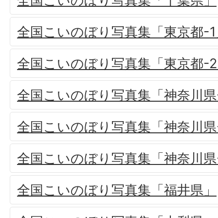
全国こいのぼり写真集「千葉県」
全国こいのぼり写真集「東京都-1
全国こいのぼり写真集「東京都-2
全国こいのぼり写真集「神奈川県-
全国こいのぼり写真集「神奈川県
全国こいのぼり写真集「神奈川県
全国こいのぼり写真集「福井県」