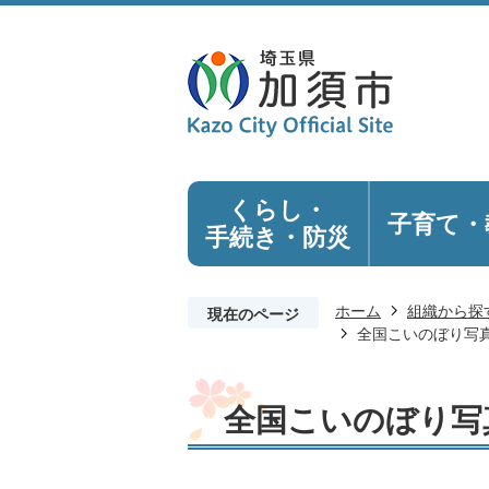
くらし・
子育て・
手続き
・防災
ホーム
組織から探
現在のページ
全国こいのぼり写
全国こいのぼり写