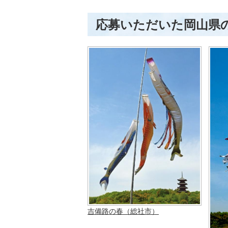
応募いただいた岡山県
吉備路の春（総社市）