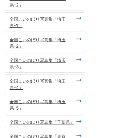
県-2」
全国こいのぼり写真集「埼玉
県-1」
全国こいのぼり写真集「埼玉
県-2」
全国こいのぼり写真集「埼玉
県-3」
全国こいのぼり写真集「埼玉
県-4」
全国こいのぼり写真集「埼玉
県-5」
全国こいのぼり写真集「千葉県」
全国こいのぼり写真集「東京