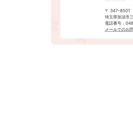
〒 347-8501
埼玉県加須市三
電話番号：0480
メールでのお