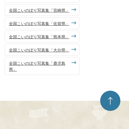
全国こいのぼり写真集「宮崎県」
全国こいのぼり写真集「佐賀県」
全国こいのぼり写真集「熊本県」
全国こいのぼり写真集「大分県」
全国こいのぼり写真集「鹿児島
県」
ペ
ー
ジ
ト
ッ
プ