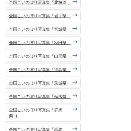
全国こいのぼり写真集「北海道」
全国こいのぼり写真集「岩手県」
全国こいのぼり写真集「宮城県」
全国こいのぼり写真集「秋田県」
全国こいのぼり写真集「山形県」
全国こいのぼり写真集「福島県」
全国こいのぼり写真集「茨城県」
全国こいのぼり写真集「栃木県」
全国こいのぼり写真集「群馬
県-1」
全国こいのぼり写真集「群馬