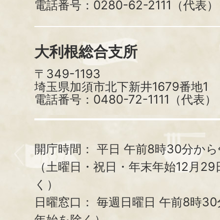
電話番号：0280-62-2111（代表）
大利根総合支所
〒349-1193
埼玉県加須市北下新井1679番地1
電話番号：0480-72-1111（代表）
開庁時間：
平日 午前8時30分から
（土曜日・祝日・年末年始12月29
く）
日曜窓口：
毎週日曜日 午前8時3
年始を除く）