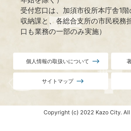
受付窓口は、加須市役所本庁舎1階
収納課と、
各総合支所の市民税務
口も業務の一部のみ実施）
個人情報の取扱いについて
サイトマップ
Copyright (c) 2022 Kazo City. All