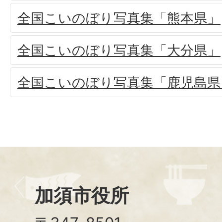
全国こいのぼり写真集「熊本県」
全国こいのぼり写真集「大分県」
全国こいのぼり写真集「鹿児島県
加須市役所