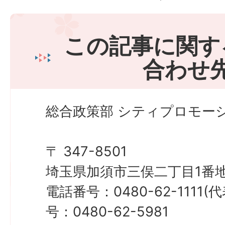
この記事に関す
合わせ
総合政策部 シティプロモーシ
〒 347-8501
埼玉県加須市三俣二丁目1番地
電話番号：0480-62-1111
号：0480-62-5981