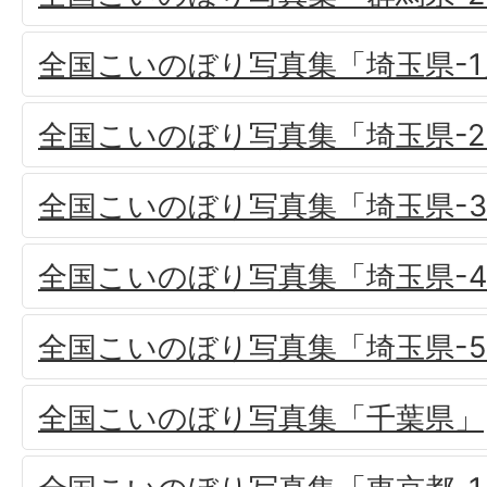
全国こいのぼり写真集「埼玉県-1
全国こいのぼり写真集「埼玉県-2
全国こいのぼり写真集「埼玉県-
全国こいのぼり写真集「埼玉県-
全国こいのぼり写真集「埼玉県-
全国こいのぼり写真集「千葉県」