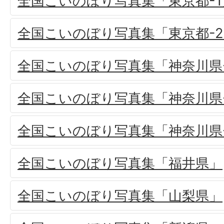
全国こいのぼり写真集「東京都-1
全国こいのぼり写真集「東京都-2
全国こいのぼり写真集「神奈川県-
全国こいのぼり写真集「神奈川県
全国こいのぼり写真集「神奈川県
全国こいのぼり写真集「福井県」
全国こいのぼり写真集「山梨県」