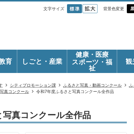
文字サイズ
背景色変更
健康・医療
教育
しごと・産業
観
スポーツ・福
祉
す
シティプロモーション課
ふるさと写真・動画コンクール
ふ
と写真コンクール
令和7年度ふるさと写真コンクール全作品
と写真コンクール全作品