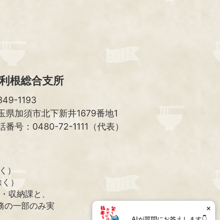
プ
へ
利根総合支所
49-1193
玉県加須市北下新井1679番地1
話番号：0480-72-1111（代表）
除く）
除く）
課・収納課と、
務の一部のみ実
×
AIが質問にお答えします👇