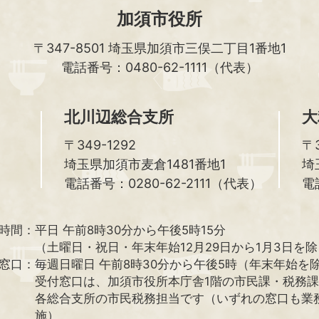
加須市役所
〒347-8501
埼玉県加須市三俣二丁目1番地1
電話番号：0480-62-1111（代表）
北川辺総合支所
大
〒349-1292
〒3
埼玉県加須市麦倉1481番地1
埼
電話番号：0280-62-2111（代表）
電
時間：
平日 午前8時30分から午後5時15分
（土曜日・祝日・年末年始12月29日から1月3日を
窓口：
毎週日曜日 午前8時30分から午後5時（年末年始を
受付窓口は、加須市役所本庁舎1階の市民課・税務
各総合支所の市民税務担当です（いずれの窓口も業
施）