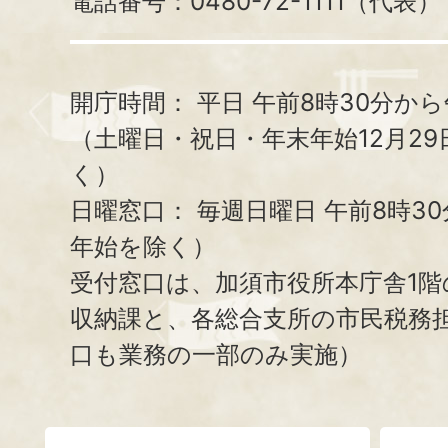
電話番号：0480-72-1111（代表）
開庁時間：
平日 午前8時30分から
（土曜日・祝日・年末年始12月29
く）
日曜窓口：
毎週日曜日 午前8時3
年始を除く）
受付窓口は、加須市役所本庁舎1階
収納課と、
各総合支所の市民税務
口も業務の一部のみ実施）