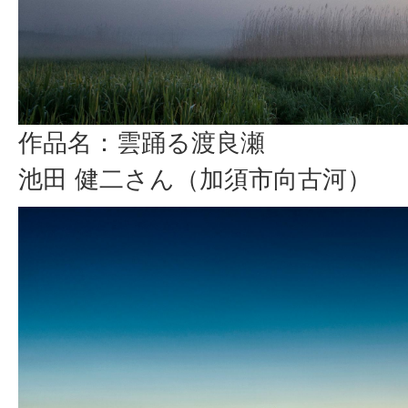
作品名：雲踊る渡良瀬
池田 健二さん（加須市向古河）