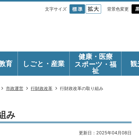
文字サイズ
背景色変更
健康・医療
教育
しごと・産業
観
スポーツ・福
祉
市政運営
行財政改革
行財政改革の取り組み
組み
更新日：2025年04月08日