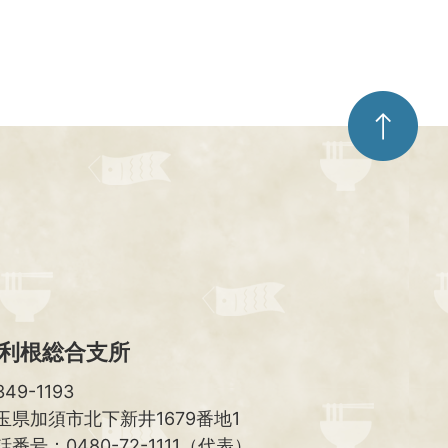
ペ
ー
ジ
ト
ッ
プ
へ
利根総合支所
49-1193
玉県加須市北下新井1679番地1
話番号：0480-72-1111（代表）