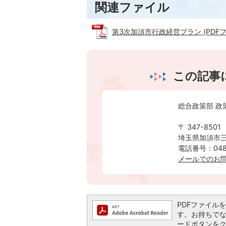
関連ファイル
第3次加須市行政経営プラン (PDFファ
この記事
総合政策部 政
〒 347-8501
埼玉県加須市三
電話番号：0480
メールでのお
PDFファイルを閲
す。お持ちでない方
ードボタンを