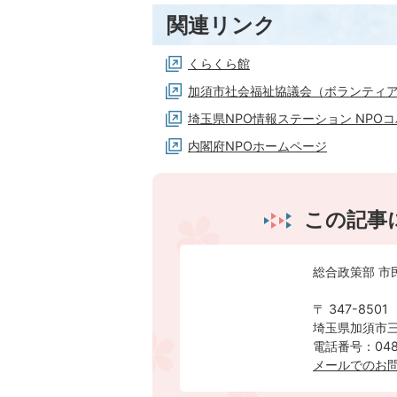
関連リンク
くらくら館
加須市社会福祉協議会（ボランティ
埼玉県NPO情報ステーション NPO
内閣府NPOホームページ
この記事
総合政策部 市
〒 347-8501
埼玉県加須市三
電話番号：0480
メールでのお