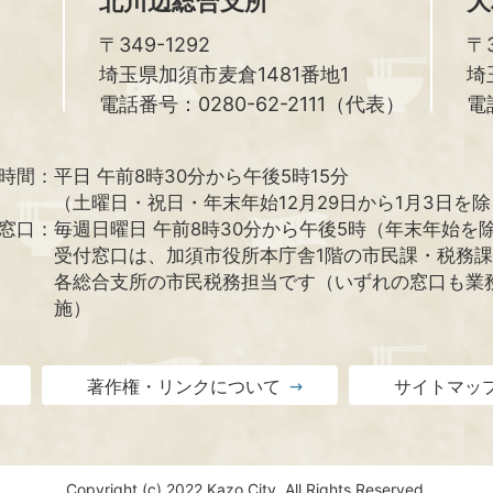
北川辺総合支所
大
〒349-1292
〒3
埼玉県加須市麦倉1481番地1
埼
電話番号：0280-62-2111（代表）
電
時間：
平日 午前8時30分から午後5時15分
（土曜日・祝日・年末年始12月29日から1月3日を
窓口：
毎週日曜日 午前8時30分から午後5時（年末年始を
受付窓口は、加須市役所本庁舎1階の市民課・税務
各総合支所の市民税務担当です（いずれの窓口も業
施）
著作権・リンクについて
サイトマッ
Copyright (c) 2022 Kazo City. All Rights Reserved.