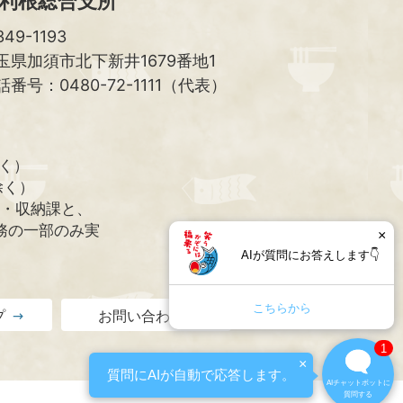
利根総合支所
49-1193
玉県加須市北下新井1679番地1
話番号：0480-72-1111（代表）
除く）
除く）
課・収納課と、
務の一部のみ実
×
AIが質問にお答えします👇
こちらから
プ
お問い合わせ
1
×
質問にAIが自動で応答します。
AIチャットボットに
質問する