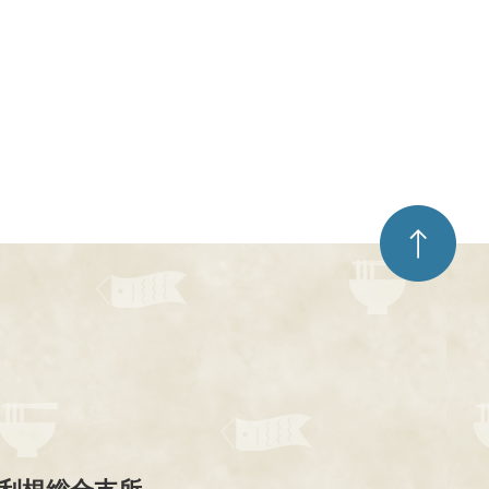
ペ
ー
ジ
ト
ッ
プ
へ