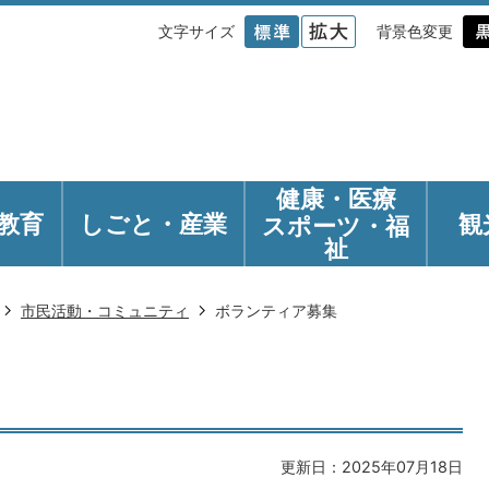
文字サイズ
背景色変更
健康・医療
教育
しごと・産業
観
スポーツ・福
祉
市民活動・コミュニティ
ボランティア募集
更新日：2025年07月18日