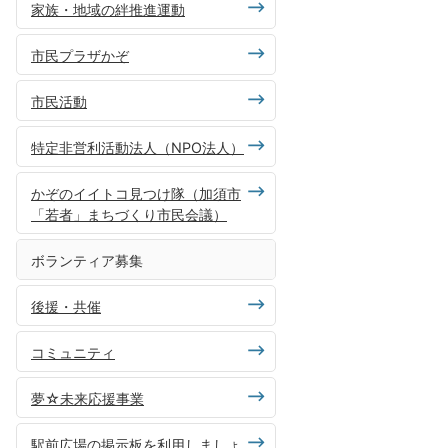
家族・地域の絆推進運動
市民プラザかぞ
市民活動
特定非営利活動法人（NPO法人）
かぞのイイトコ見つけ隊（加須市
「若者」まちづくり市民会議）
ボランティア募集
後援・共催
コミュニティ
夢☆未来応援事業
駅前広場の掲示板を利用しましょ