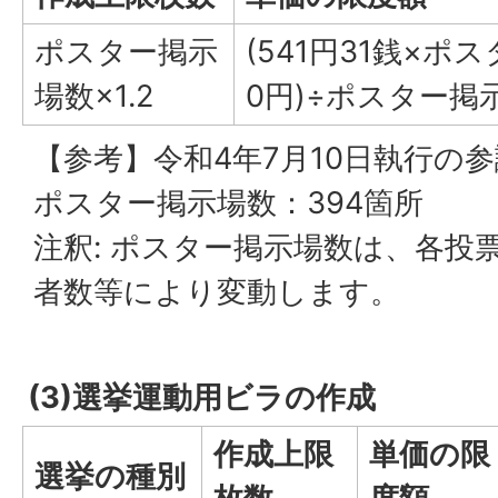
ポスター掲示
(541円31銭×ポス
場数×1.2
0円)÷ポスター掲
【参考】令和4年7月10日執行の
ポスター掲示場数：394箇所
注釈: ポスター掲示場数は、各投
者数等により変動します。
(3)選挙運動用ビラの作成
作成上限
単価の限
選挙の種別