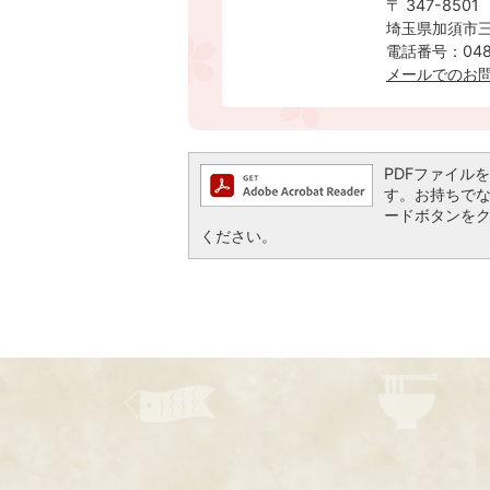
〒 347-8501
埼玉県加須市三
電話番号：0480
メールでのお
PDFファイルを閲
す。お持ちでない方
ードボタンを
ください。