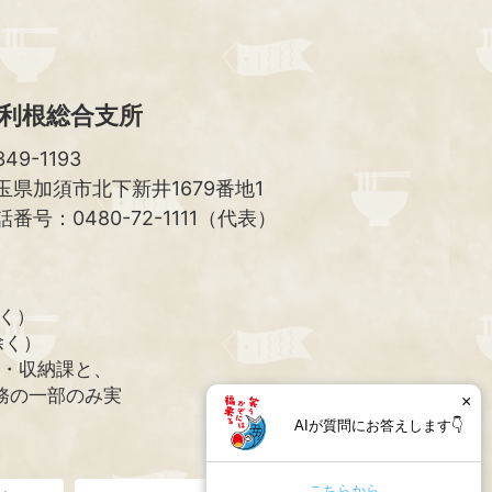
利根総合支所
49-1193
玉県加須市北下新井1679番地1
話番号：0480-72-1111（代表）
除く）
除く）
課・収納課と、
務の一部のみ実
×
AIが質問にお答えします👇
こちらから