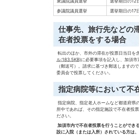
衆議院議員選挙
選挙期日の12
参議院議員選挙
選挙期日の17
仕事先、旅行先などの
在者投票をする場合
転出のほか、市外の滞在が投票日当日を
ル:183.5KB)
に必要事項を記入し、加須市
（郵送可）。請求に基づき郵送しますので
委員会で投票してください。
指定病院等において不
指定病院、指定老人ホームなど都道府県
所中であれば、その指定施設で不在者投票
ださい。
加須市内で不在者投票を行うことができ
設に入院（または入所）されている方は、