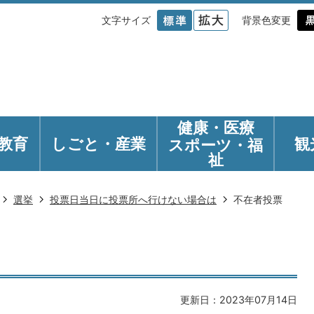
文字サイズ
背景色変更
健康・医療
教育
しごと・産業
観
スポーツ・福
祉
選挙
投票日当日に投票所へ行けない場合は
不在者投票
更新日：2023年07月14日