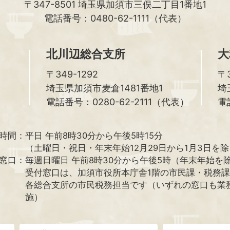
〒347-8501
埼玉県加須市三俣二丁目1番地1
電話番号：0480-62-1111（代表）
北川辺総合支所
大
〒349-1292
〒3
埼玉県加須市麦倉1481番地1
埼
電話番号：0280-62-2111（代表）
電
時間：
平日 午前8時30分から午後5時15分
（土曜日・祝日・年末年始12月29日から1月3日を
窓口：
毎週日曜日 午前8時30分から午後5時（年末年始を
受付窓口は、加須市役所本庁舎1階の市民課・税務
各総合支所の市民税務担当です（いずれの窓口も業
施）