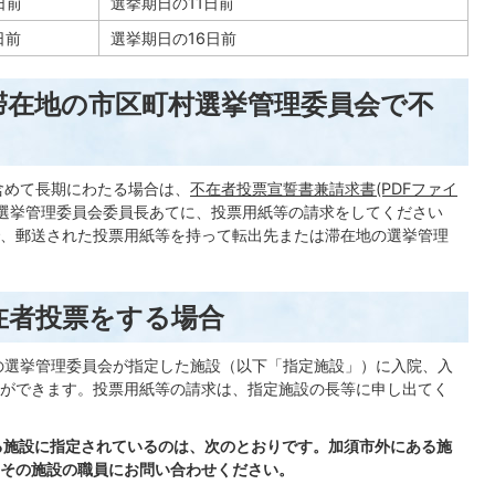
日前
選挙期日の11日前
日前
選挙期日の16日前
滞在地の市区町村選挙管理委員会で不
含めて長期にわたる場合は、
不在者投票宣誓書兼請求書(PDFファイ
選挙管理委員会委員長あてに、投票用紙等の請求をしてください
、郵送された投票用紙等を持って転出先または滞在地の選挙管理
在者投票をする場合
の選挙管理委員会が指定した施設（以下「指定施設」）に入院、入
ができます。投票用紙等の請求は、指定施設の長等に申し出てく
る施設に指定されているのは、次のとおりです。加須市外にある施
その施設の職員にお問い合わせください。