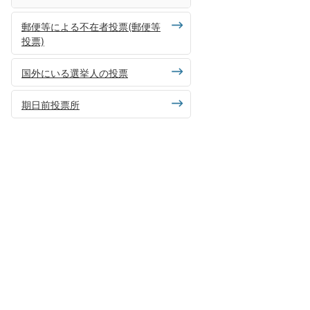
郵便等による不在者投票(郵便等
投票)
国外にいる選挙人の投票
期日前投票所