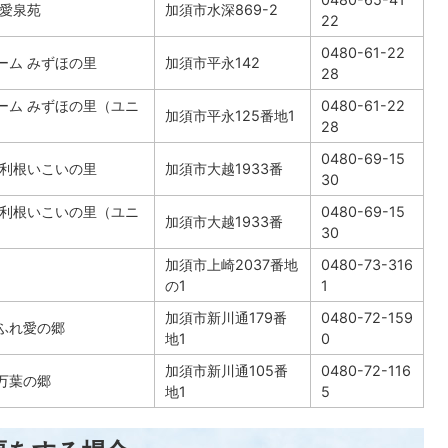
 愛泉苑
加須市水深869-2
22
0480-61-22
ーム みずほの里
加須市平永142
28
ーム みずほの里（ユニ
0480-61-22
加須市平永125番地1
28
0480-69-15
 利根いこいの里
加須市大越1933番
30
 利根いこいの里（ユニ
0480-69-15
加須市大越1933番
30
加須市上崎2037番地
0480-73-316
の1
1
加須市新川通179番
0480-72-159
ふれ愛の郷
地1
0
加須市新川通105番
0480-72-116
万葉の郷
地1
5