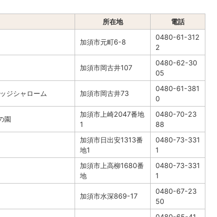
所在地
電話
0480-61-312
加須市元町6-8
2
0480-62-30
加須市岡古井107
05
0480-61-381
レッジシャローム
加須市岡古井73
0
加須市上崎2047番地
0480-70-23
の園
1
88
加須市日出安1313番
0480-73-331
地1
1
加須市上高柳1680番
0480-73-331
地
1
0480-67-23
加須市水深869-17
50
0480-65-41