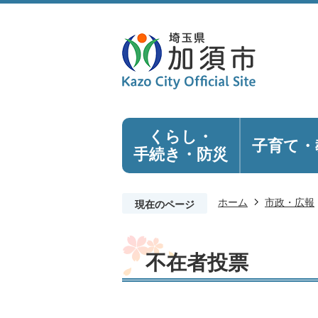
くらし・
子育て・
手続き
・防災
ホーム
市政・広報
現在のページ
不在者投票