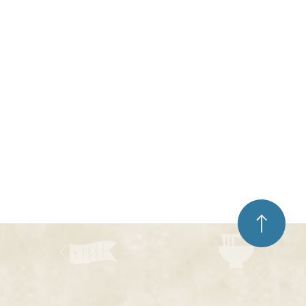
ペ
ー
ジ
ト
ッ
プ
へ