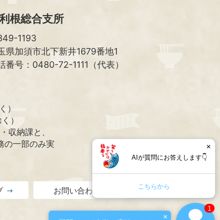
利根総合支所
49-1193
玉県加須市北下新井1679番地1
話番号：0480-72-1111（代表）
除く）
除く）
課・収納課と、
務の一部のみ実
×
AIが質問にお答えします👇
こちらから
プ
お問い合わせ
1
×