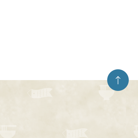
ペ
ー
ジ
ト
ッ
プ
へ