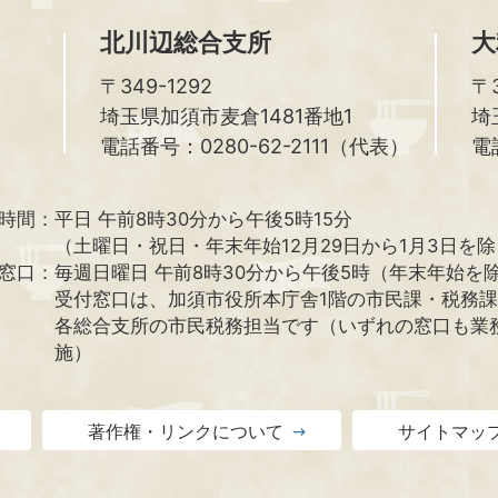
北川辺総合支所
大
〒349-1292
〒3
埼玉県加須市麦倉1481番地1
埼
電話番号：0280-62-2111（代表）
電
時間：
平日 午前8時30分から午後5時15分
（土曜日・祝日・年末年始12月29日から1月3日を
窓口：
毎週日曜日 午前8時30分から午後5時（年末年始を
受付窓口は、加須市役所本庁舎1階の市民課・税務
各総合支所の市民税務担当です（いずれの窓口も業
施）
著作権・リンクについて
サイトマッ