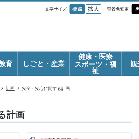
文字サイズ
背景色変更
健康・医療
教育
しごと・産業
観
スポーツ・福
祉
計画
安全・安心に関する計画
る計画