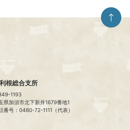
ペ
ー
ジ
ト
ッ
プ
へ
利根総合支所
49-1193
玉県加須市北下新井1679番地1
話番号：0480-72-1111（代表）