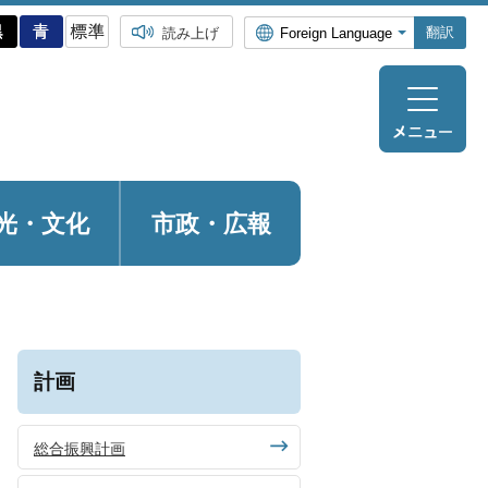
翻訳
読み上げ
光・
文化
市政・広報
計画
総合振興計画