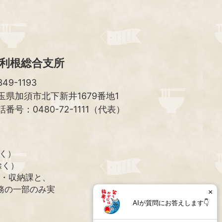
へ
利根総合支所
49-1193
玉県加須市北下新井1679番地1
話番号：0480-72-1111（代表）
除く）
除く）
課・収納課と、
務の一部のみ実
×
AIが質問にお答えします👇