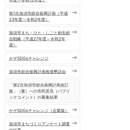
第1次加須市総合振興計画（平成
23年度～令和2年度）
加須市まち・ひと・しごと創生総
合戦略（平成27年度～令和2年
度）
かぞSDGsチャレンジ
加須市総合振興計画推進懇話会
「第2次加須市総合振興計画改訂
版」（案）への市民意見（パブリ
ックコメント）の募集結果
かぞSDGsチャレンジ（企業版）
加須市まちづくりアンケート調査
の結果