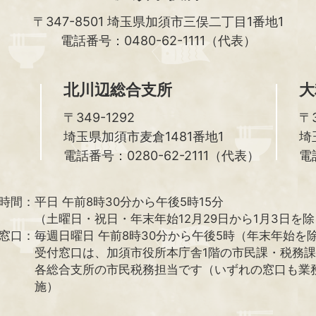
〒347-8501
埼玉県加須市三俣二丁目1番地1
電話番号：0480-62-1111（代表）
北川辺総合支所
大
〒349-1292
〒3
埼玉県加須市麦倉1481番地1
埼
電話番号：0280-62-2111（代表）
電
時間：
平日 午前8時30分から午後5時15分
（土曜日・祝日・年末年始12月29日から1月3日を
窓口：
毎週日曜日 午前8時30分から午後5時（年末年始を
受付窓口は、加須市役所本庁舎1階の市民課・税務
各総合支所の市民税務担当です（いずれの窓口も業
施）