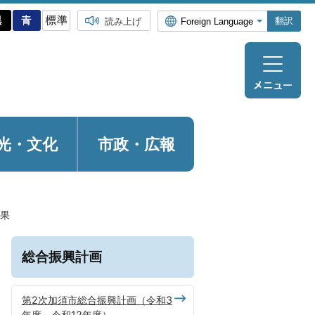
翻訳
読み上げ
光・
文化
市政・広報
結果
総合振興計画
第2次加須市総合振興計画（令和3
年度～令和12年度）