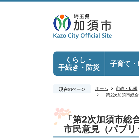
くらし・
子育て・
手続き
・防災
ホーム
市政・広報
現在のページ
「第2次加須市総
「第2次加須市総
市民意見（パブリ