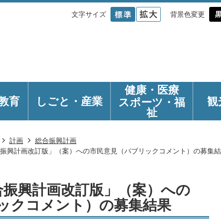
文字サイズ
背景色変更
健康・医療
教育
しごと・産業
観
スポーツ・福
祉
計画
総合振興計画
合振興計画改訂版」（案）への市民意見（パブリックコメント）の募集
合振興計画改訂版」（案）への
ックコメント）の募集結果