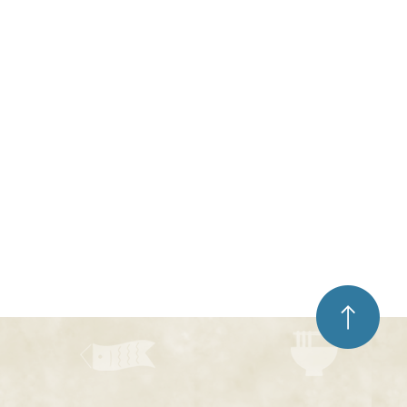
ペ
ー
ジ
ト
ッ
プ