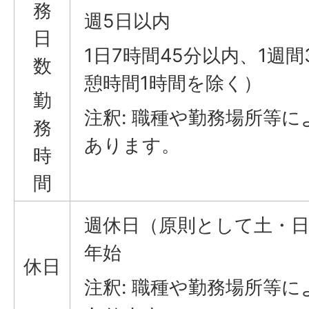
務
週5日以内
日
1日7時間45分以内、1週間
数
憩時間1時間を除く）
勤
注釈: 職種や勤務場所等
務
あります。
時
間
週休日（原則として土・日
年始
休日
注釈: 職種や勤務場所等