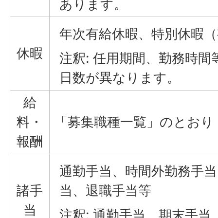
あります。
年次有給休暇、特別休暇（
休暇
注釈: 任用期間、勤務時
日数が異なります。
給
料・
「募集職種一覧」のとおり
報酬
通勤手当、時間外勤務手当
諸手
当、退職手当等
当
注釈: 通勤手当、期末手