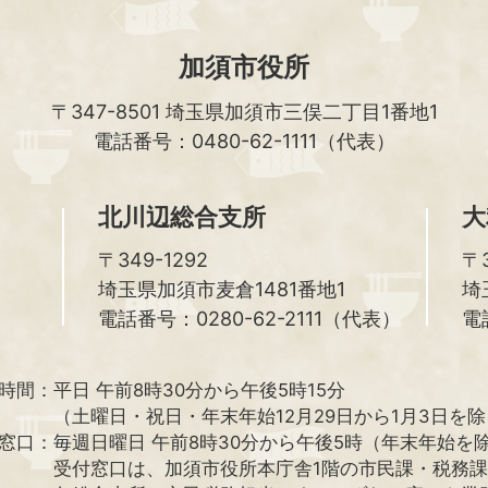
加須市役所
〒347-8501
埼玉県加須市三俣二丁目1番地1
電話番号：0480-62-1111（代表）
北川辺総合支所
大
〒349-1292
〒3
埼玉県加須市麦倉1481番地1
埼
電話番号：0280-62-2111（代表）
電
時間：
平日 午前8時30分から午後5時15分
（土曜日・祝日・年末年始12月29日から1月3日を
窓口：
毎週日曜日 午前8時30分から午後5時（年末年始を
受付窓口は、加須市役所本庁舎1階の市民課・税務