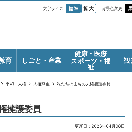
文字サイズ
背景色変更
健康・医療
教育
しごと・産業
観
スポーツ・福
祉
平和・人権
人権尊重
私たちのまちの人権擁護委員
権擁護委員
更新日：2026年04月08日