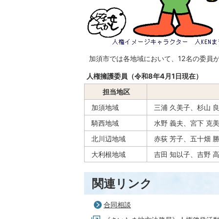
加須市では各地域において、12名の委員
人権擁護委員（令和8年4月1日現在）
担当地区
加須地域
三浦 久美子、杉山 
騎西地域
水野 義夫、宮下 克
北川辺地域
赤荻 芳子、五十畑 
大利根地域
吉田 知以子、吉野 
関連リンク
合同相談