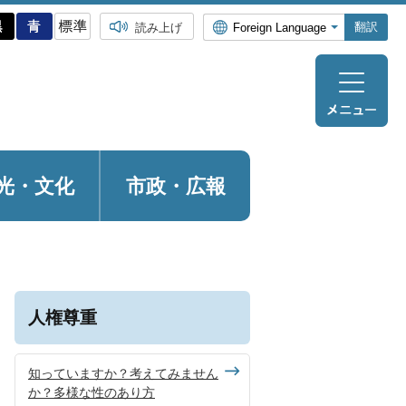
翻訳
読み上げ
光・
文化
市政・広報
人権尊重
知っていますか？考えてみません
か？多様な性のあり方