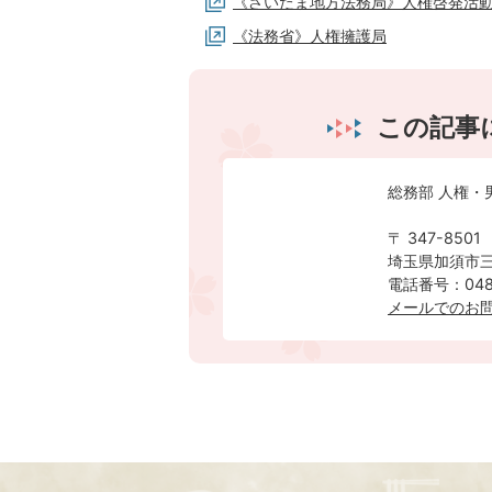
《さいたま地方法務局》人権啓発活
《法務省》人権擁護局
この記事
総務部 人権・
〒 347-8501
埼玉県加須市三
電話番号：0480
メールでのお