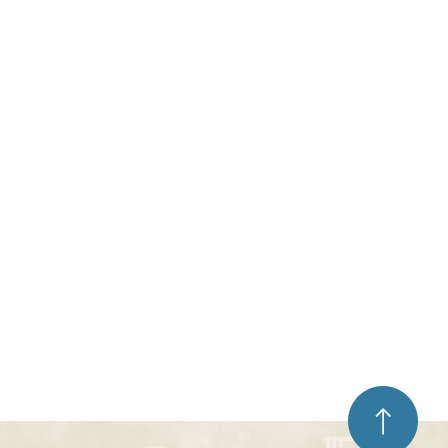
ペ
ー
ジ