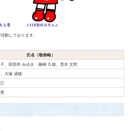
が活動しております。
氏名（敬称略）
良子、田部井 みゆき、篠崎 久雄、荒木 文郎
美、大塚 成穂
勝己
高男