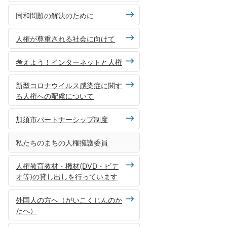
同和問題の解決のために
人権が尊重される社会に向けて
考えよう！インターネットと人権
新型コロナウイルス感染症に関す
る人権への配慮について
加須市パートナーシップ制度
私たちのまちの人権擁護委員
人権教育教材・機材(DVD・ビデ
オ等)の貸し出しを行っています
外国人の方へ（がいこくじんのか
たへ）