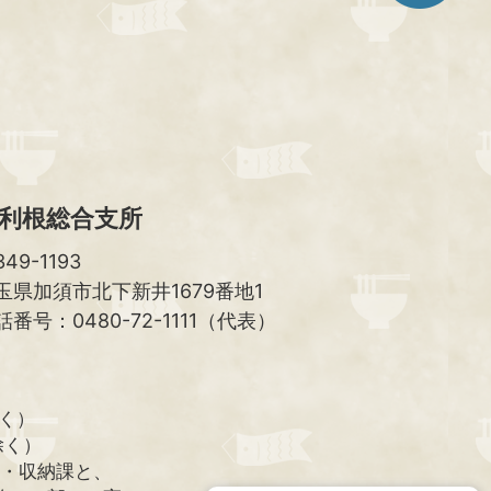
ト
ッ
プ
へ
利根総合支所
49-1193
玉県加須市北下新井1679番地1
話番号：0480-72-1111（代表）
除く）
除く）
課・収納課と、