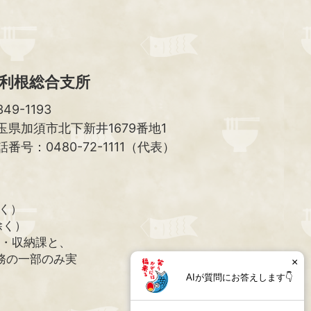
利根総合支所
49-1193
玉県加須市北下新井1679番地1
話番号：0480-72-1111（代表）
除く）
除く）
課・収納課と、
務の一部のみ実
×
AIが質問にお答えします👇