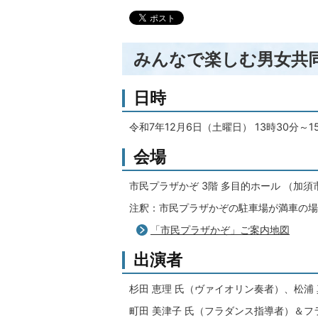
みんなで楽しむ男女共
日時
令和7年12月6日（土曜日） 13時30分～1
会場
市民プラザかぞ 3階 多目的ホール （加須
注釈：市民プラザかぞの駐車場が満車の場
「市民プラザかぞ」ご案内地図
出演者
杉田 恵理 氏（ヴァイオリン奏者）、松浦
町田 美津子 氏（フラダンス指導者）＆