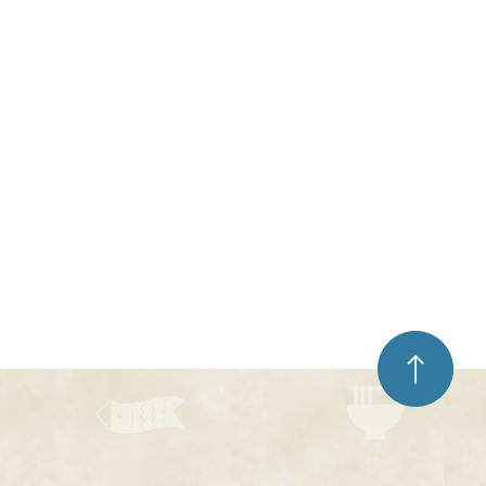
ペ
ー
ジ
ト
ッ
プ
へ