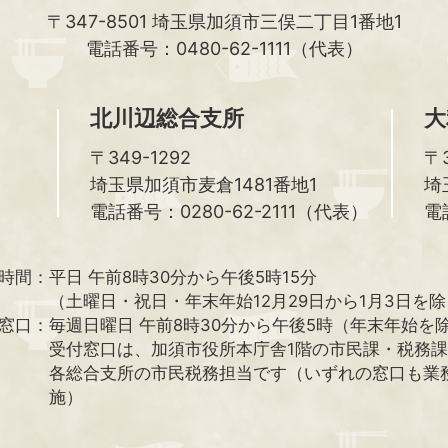
〒347-8501
埼玉県加須市三俣二丁目1番地1
電話番号：0480-62-1111（代表）
北川辺総合支所
大
〒349-1292
〒3
埼玉県加須市麦倉1481番地1
埼
電話番号：0280-62-2111（代表）
電
時間：
平日 午前8時30分から午後5時15分
（土曜日・祝日・年末年始12月29日から1月3日を
窓口：
毎週日曜日 午前8時30分から午後5時（年末年始を
受付窓口は、加須市役所本庁舎1階の市民課・税務
各総合支所の市民税務担当です（いずれの窓口も業
施）