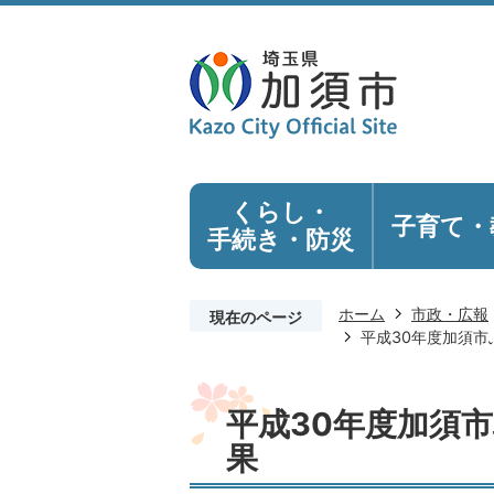
くらし・
子育て・
手続き
・防災
ホーム
市政・広報
現在のページ
平成30年度加須
平成30年度加須
果