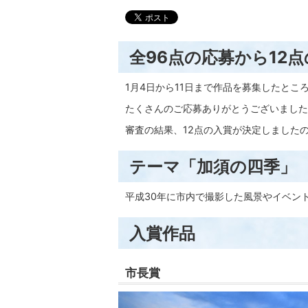
全96点の応募から12
1月4日から11日まで作品を募集したとこ
たくさんのご応募ありがとうございました
審査の結果、12点の入賞が決定しました
テーマ「加須の四季」
平成30年に市内で撮影した風景やイベン
入賞作品
市長賞