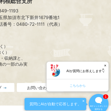
利根総合支所
49-1193
玉県加須市北下新井1679番地1
話番号：0480-72-1111（代表）
除く）
除く）
課・収納課と、
務の一部のみ実
×
AIが質問にお答えします👇
こちらから
プ
お問い合わせ
1
×
質問にAIが自動で応答します。
AIチャットボットに
質問する