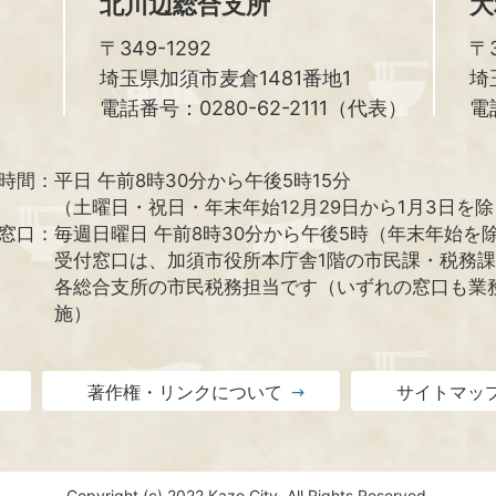
北川辺総合支所
大
〒349-1292
〒3
埼玉県加須市麦倉1481番地1
埼
電話番号：0280-62-2111（代表）
電
時間：
平日 午前8時30分から午後5時15分
（土曜日・祝日・年末年始12月29日から1月3日を
窓口：
毎週日曜日 午前8時30分から午後5時（年末年始を
受付窓口は、加須市役所本庁舎1階の市民課・税務
各総合支所の市民税務担当です（いずれの窓口も業
施）
著作権・リンクについて
サイトマッ
Copyright (c) 2022 Kazo City. All Rights Reserved.