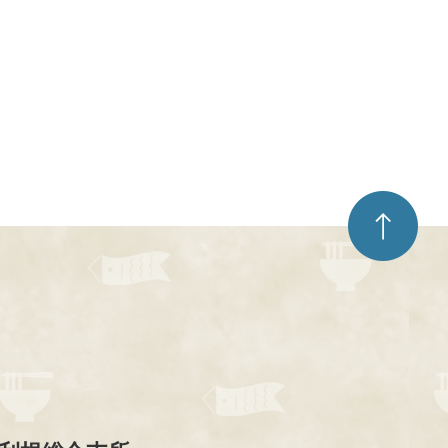
ペ
ー
ジ
ト
ッ
プ
へ