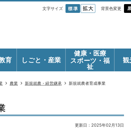
文字サイズ
背景色変更
健康・医療
教育
しごと・産業
観
スポーツ・福
祉
業
農業
新規就農・経営継承
新規就農者育成事業
業
更新日：2025年02月13日