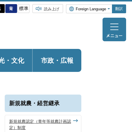
翻訳
読み上げ
光・
文化
市政・広報
新規就農・経営継承
新規就農認定（青年等就農計画認
定）制度