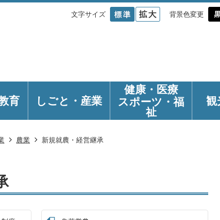
文字サイズ
背景色変更
健康・医療
教育
しごと・産業
観
スポーツ・福
祉
業
農業
新規就農・経営継承
承