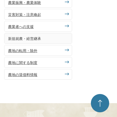
農業振興・農業体験
災害対策・注意喚起
農業者への支援
新規就農・経営継承
農地の転用・除外
農地に関する制度
農地の賃借料情報
ペ
ー
ジ
ト