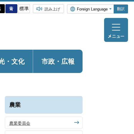
翻訳
読み上げ
光・
文化
市政・広報
農業
農業委員会