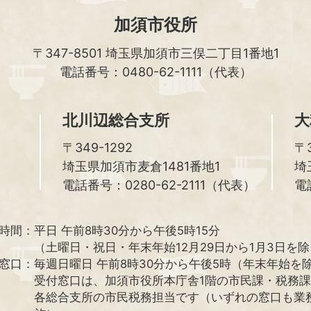
加須市役所
〒347-8501
埼玉県加須市三俣二丁目1番地1
電話番号：0480-62-1111（代表）
北川辺総合支所
大
〒349-1292
〒3
埼玉県加須市麦倉1481番地1
埼
電話番号：0280-62-2111（代表）
電
時間：
平日 午前8時30分から午後5時15分
（土曜日・祝日・年末年始12月29日から1月3日を
窓口：
毎週日曜日 午前8時30分から午後5時（年末年始を
受付窓口は、加須市役所本庁舎1階の市民課・税務
各総合支所の市民税務担当です（いずれの窓口も業