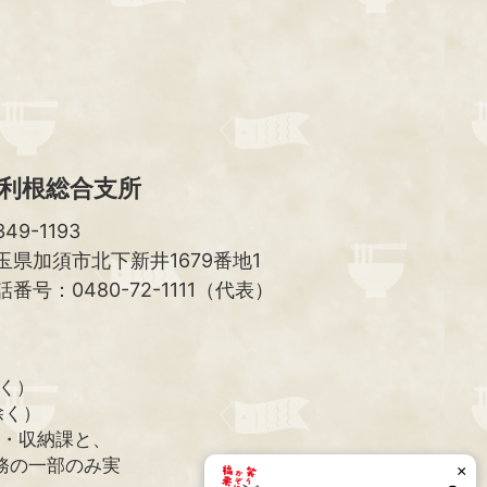
ッ
プ
へ
利根総合支所
49-1193
玉県加須市北下新井1679番地1
話番号：0480-72-1111（代表）
除く）
除く）
課・収納課と、
務の一部のみ実
×