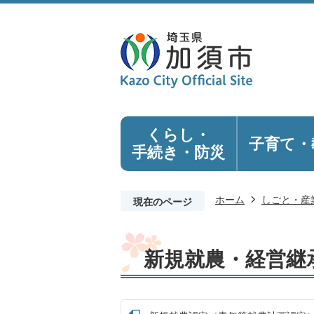
くらし・
子育て・
手続き
・防災
ホーム
しごと・産
現在のページ
新規就農・経営継