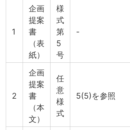
企画
様
提案
式
1
書
第
-
（表
5
紙）
号
企画
任
提案
意
2
書
5(5)を参照
様
（本
式
文）