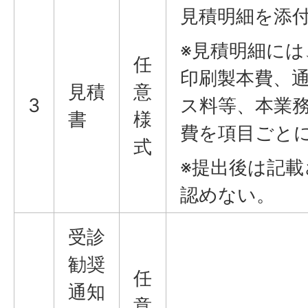
見積明細を添
※見積明細には
任
印刷製本費、
見積
意
3
ス料等、本業
書
様
費を項目ごと
式
※提出後は記
認めない。
受診
勧奨
任
通知
意