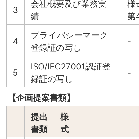
会社概要及び業務実
様
3
績
第
プライバシーマーク
4
-
登録証の写し
ISO/IEC27001認証登
5
-
録証の写し
【企画提案書類】
提出
様
書類
式