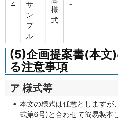
4
サ
-
様
ン
式
プ
ル
(5)企画提案書(本
る注意事項
ア 様式等
本文の様式は任意としますが、
式第6号)と合わせて簡易製本