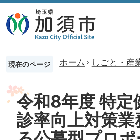
ホーム
しごと・産
現在のページ
令和8年度 特
診率向上対策業
る公募型プロポ