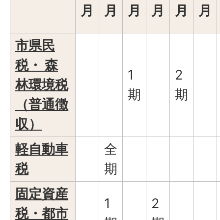
月
月
月
月
月
月
市県民
税・ 森
1
2
林環境税
期
期
（普通徴
収）
軽自動車
全
税
期
固定資産
1
2
税・都市