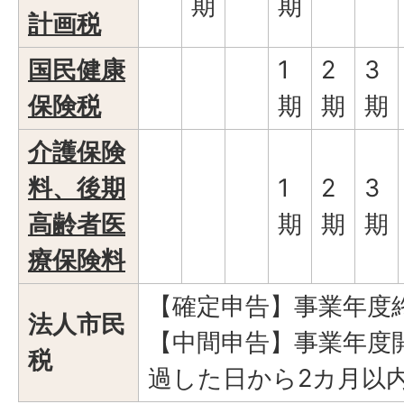
期
期
計画税
国民健康
1
2
3
保険税
期
期
期
介護保険
料、後期
1
2
3
高齢者医
期
期
期
療保険料
【確定申告】事業年度
法人市民
【中間申告】事業年度
税
過した日から2カ月以