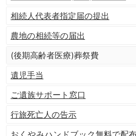
相続人代表者指定届の提出
農地の相続等の届出
(後期高齢者医療)葬祭費
遺児手当
ご遺族サポート窓口
行旅死亡人の告示
おくやみハンドブック無料で配