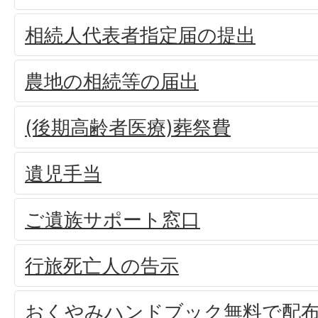
相続人代表者指定届の提出
農地の相続等の届出
(後期高齢者医療)葬祭費
遺児手当
ご遺族サポート窓口
行旅死亡人の告示
おくやみハンドブック無料で配