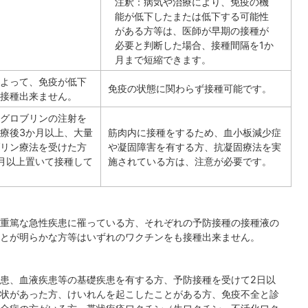
注釈：病気や治療により、免疫の機
能が低下したまたは低下する可能性
がある方等は、医師が早期の接種が
必要と判断した場合、接種間隔を1か
月まで短縮できます。
よって、免疫が低下
免疫の状態に関わらず接種可能です。
接種出来ません。
グロブリンの注射を
療後3か月以上、大量
筋肉内に接種をするため、血小板減少症
リン療法を受けた方
や凝固障害を有する方、抗凝固療法を実
月以上置いて接種して
施されている方は、注意が必要です。
重篤な急性疾患に罹っている方、それぞれの予防接種の接種液の
とが明らかな方等はいずれのワクチンをも接種出来ません。
患、血液疾患等の基礎疾患を有する方、予防接種を受けて2日以
状があった方、けいれんを起こしたことがある方、免疫不全と診