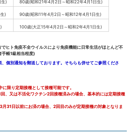
日生)
80歳(昭和21年4月2日～昭和22年4月1日生)
生)
90歳(昭和11年4月2日～昭和12年4月1日生)
)
100歳(大正15年4月2日～昭和2年4月1日生)
の方でヒト免疫不全ウイルスにより免疫機能に日常生活がほとんど不
手帳1級相当程度)
頃、個別通知を郵送しております。そちらも併せてご参照くださ
中に限り定期接種として接種可能です。
ン1回、又は不活化ワクチン2回接種済みの場
合、基本的には定期接種
3月31日以前にお済の場合、2回目のみが定
期接種の対象となりま