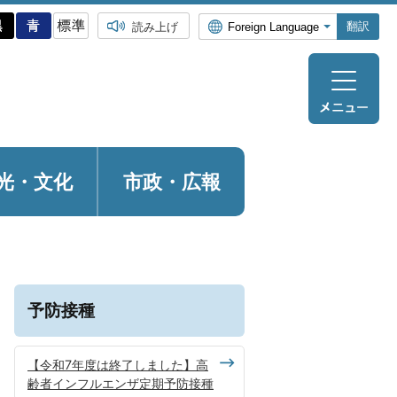
翻訳
読み上げ
光・
文化
市政・広報
予防接種
【令和7年度は終了しました】高
齢者インフルエンザ定期予防接種