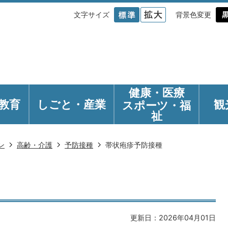
文字サイズ
背景色変更
健康・医療
教育
しごと・産業
観
スポーツ・福
祉
ン
高齢・介護
予防接種
帯状疱疹予防接種
更新日：2026年04月01日