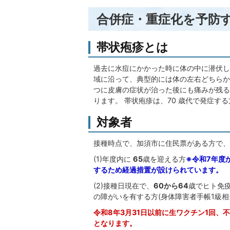
合併症・重症化を予防
帯状疱疹とは
過去に水痘にかかった時に体の中に潜伏し
域に沿って、典型的には体の左右どちらか
つに皮膚の症状が治った後にも痛みが残る
ります。 帯状疱疹は、70 歳代で発症す
対象者
接種時点で、加須市に住民票がある方で、
(1)年度内に
65
歳を迎える方
※令和7年度
するため経過措置が設けられています。
(2)接種日現在で、
60から
64
歳でヒト免
の障がいを有する方(身体障害者手帳1級相
令和8年3月31日以前に生ワクチン1回
となります。