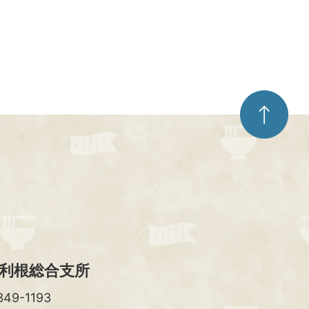
ペ
ー
ジ
ト
ッ
プ
へ
利根総合支所
49-1193