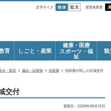
文字サイズ
背景色変更
健康・医療
教育
しごと・産業
観
スポーツ・福
祉
続き・防災
届出・証明等
住民票
住民票の写しの広域交付
域交付
更新日：2026年06月15日