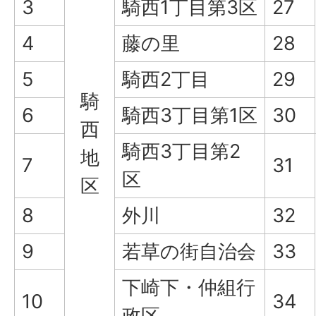
3
騎西1丁目第3区
27
4
藤の里
28
5
騎西2丁目
29
騎
6
騎西3丁目第1区
30
西
騎西3丁目第2
地
7
31
区
区
8
外川
32
9
若草の街自治会
33
下崎下・仲組行
10
34
政区