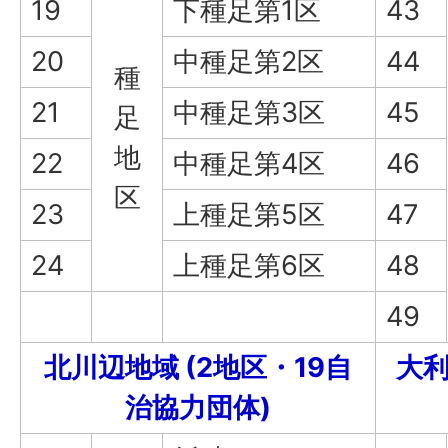
19
下種足第1区
43
20
中種足第2区
44
種
21
中種足第3区
45
足
地
22
中種足第4区
46
区
23
上種足第5区
47
24
上種足第6区
48
49
北川辺地域 (2地区・19自
大利
治協力団体)