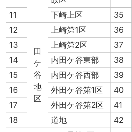
11
下崎上区
35
12
上崎第1区
36
13
上崎第2区
37
田
14
内田ケ谷東部
38
ケ
15
谷
内田ケ谷西部
39
地
16
外田ケ谷第1区
40
区
17
外田ケ谷第2区
41
18
道地
42