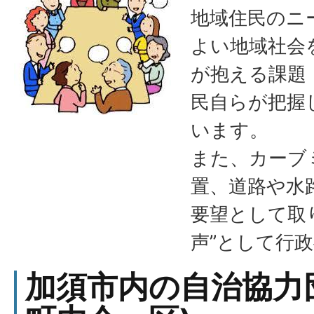
地域住民のニ
よい地域社会
が抱える課題
民自らが把握
います。
また、カーブ
置、道路や水
要望として取
声”として行
加須市内の自治協力