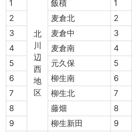
1
飯積
1
2
麦倉北
2
3
麦倉中
3
北
川
4
麦倉南
4
辺
5
元久保
5
西
6
柳生南
6
地
区
7
柳生北
7
8
藤畑
8
9
柳生新田
9