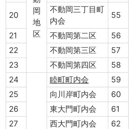
不動岡三丁目町
岡
20
55
内会
地
区
21
不動岡第二区
56
22
不動岡第三区
57
23
不動岡第四区
58
24
睦町町内会
59
25
向川岸町内会
60
26
東大門町内会
61
27
西大門町内会
62