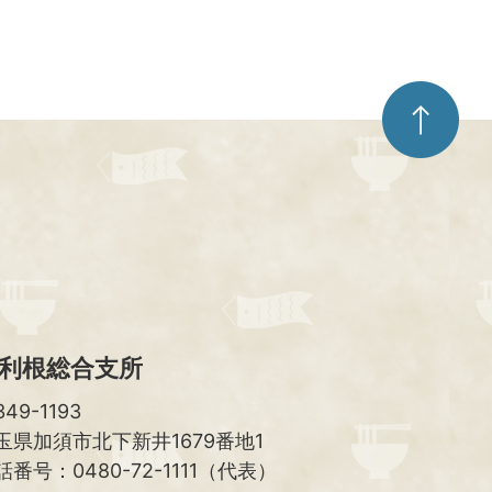
ペ
ー
ジ
ト
ッ
プ
へ
利根総合支所
49-1193
玉県加須市北下新井1679番地1
話番号：0480-72-1111（代表）