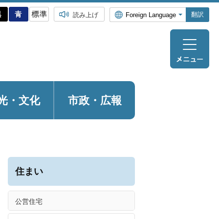
翻訳
読み上げ
光・
文化
市政・広報
住まい
公営住宅