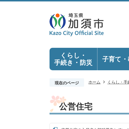
くらし・
子育て・
手続き
・防災
ホーム
くらし・手
現在のページ
公営住宅