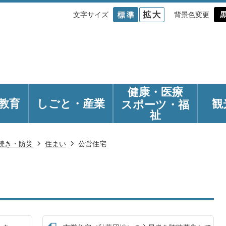
文字サイズ
背景色変更
健康・医療
教育
しごと・産業
観
スポーツ・福
祉
続き・防災
住まい
公営住宅