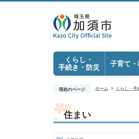
くらし・
子育て・
手続き
・防災
ホーム
くらし・手
現在のページ
住まい