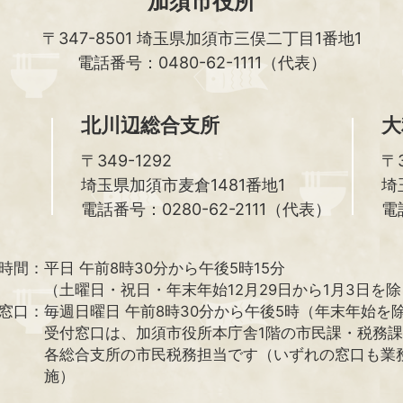
加須市役所
〒347-8501
埼玉県加須市三俣二丁目1番地1
電話番号：0480-62-1111（代表）
北川辺総合支所
大
〒349-1292
〒3
埼玉県加須市麦倉1481番地1
埼
電話番号：0280-62-2111（代表）
電
時間：
平日 午前8時30分から午後5時15分
（土曜日・祝日・年末年始12月29日から1月3日を
窓口：
毎週日曜日 午前8時30分から午後5時（年末年始を
受付窓口は、加須市役所本庁舎1階の市民課・税務
各総合支所の市民税務担当です（いずれの窓口も業
施）