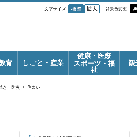
文字サイズ
背景色変更
健康・医療
教育
しごと・産業
観
スポーツ・福
祉
続き・防災
住まい