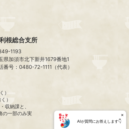
へ
利根総合支所
49-1193
玉県加須市北下新井1679番地1
話番号：0480-72-1111（代表）
除く）
除く）
課・収納課と、
務の一部のみ実
×
AIが質問にお答えします👇