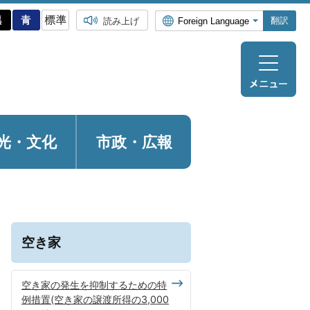
翻訳
読み上げ
光・
文化
市政・広報
空き家
空き家の発生を抑制するための特
例措置(空き家の譲渡所得の3,000