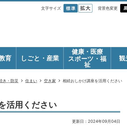
文字サイズ
背景色変更
健康・医療
教育
しごと・産業
観
スポーツ・福
祉
続き・防災
住まい
空き家
相続おしかけ講座を活用ください
を活用ください
更新日：2024年09月04日