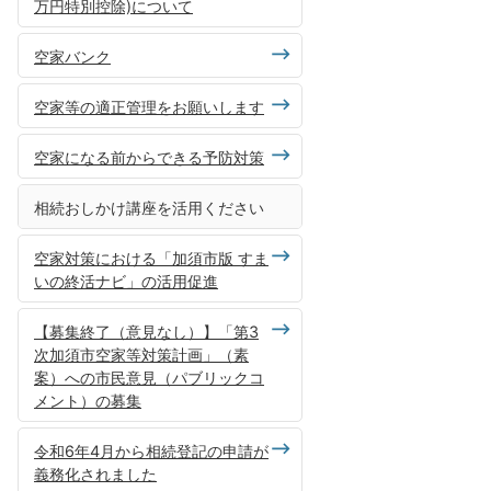
万円特別控除)について
空家バンク
空家等の適正管理をお願いします
空家になる前からできる予防対策
相続おしかけ講座を活用ください
空家対策における「加須市版 すま
いの終活ナビ」の活用促進
【募集終了（意見なし）】「第3
次加須市空家等対策計画」（素
案）への市民意見（パブリックコ
メント）の募集
令和6年4月から相続登記の申請が
義務化されました