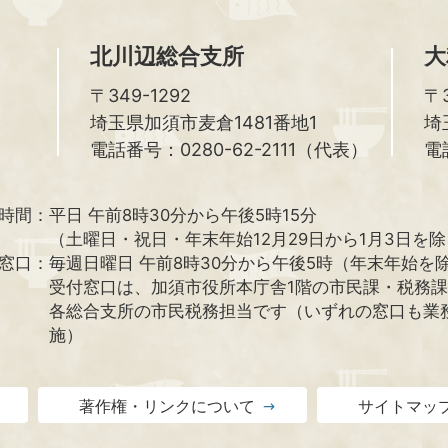
北川辺総合支所
大
〒349-1292
〒3
埼玉県加須市麦倉1481番地1
埼
電話番号：0280-62-2111（代表）
電
時間：
平日 午前8時30分から午後5時15分
（土曜日・祝日・年末年始12月29日から1月3日を
窓口：
毎週日曜日 午前8時30分から午後5時（年末年始を
受付窓口は、加須市役所本庁舎1階の市民課・税務
各総合支所の市民税務担当です（いずれの窓口も業
施）
著作権・リンクについて
サイトマッ