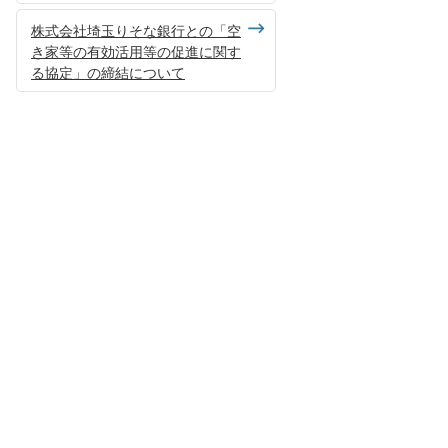
株式会社埼玉りそな銀行との「空
き家等の有効活用等の促進に関す
る協定」の締結について