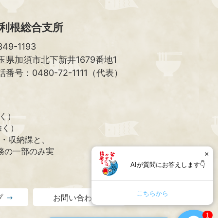
利根総合支所
49-1193
玉県加須市北下新井1679番地1
話番号：0480-72-1111（代表）
除く）
除く）
課・収納課と、
務の一部のみ実
×
AIが質問にお答えします👇
こちらから
プ
お問い合わせ
1