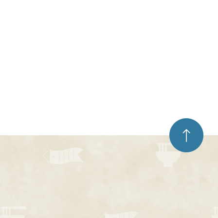
ペ
ー
ジ
ト
ッ
プ
へ