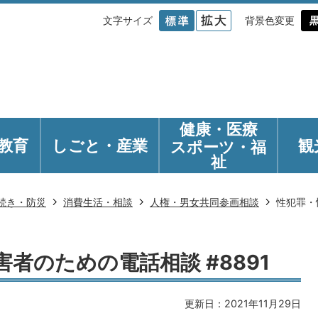
文字サイズ
背景色変更
健康・医療
教育
しごと・産業
観
スポーツ・福
祉
続き・防災
消費生活・相談
人権・男女共同参画相談
性犯罪・
者のための電話相談 #8891
更新日：2021年11月29日