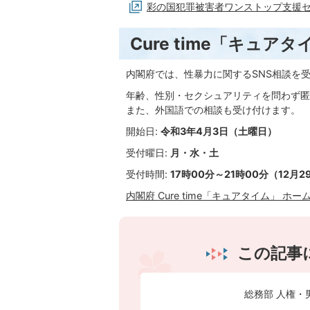
彩の国犯罪被害者ワンストップ支援セ
Cure time「キュ
内閣府では、性暴力に関するSNS相談を
年齢、性別・セクシュアリティを問わず匿
また、外国語での相談も受け付けます。
開始日:
令和3年4月3日（土曜日）
受付曜日:
月・水・土
受付時間:
17時00分～21時00分（12月
内閣府 Cure time「キュアタイム」 ホー
この記事
総務部 人権・