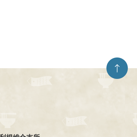
ペ
ー
ジ
ト
ッ
プ
へ