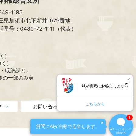
利根総合支所
49-1193
玉県加須市北下新井1679番地1
話番号：0480-72-1111（代表）
除く）
除く）
課・収納課と、
務の一部のみ実
×
AIが質問にお答えします👇
こちらから
プ
お問い合わせ
1
×
質問にAIが自動で応答します。
AIチャットボットに
質問する