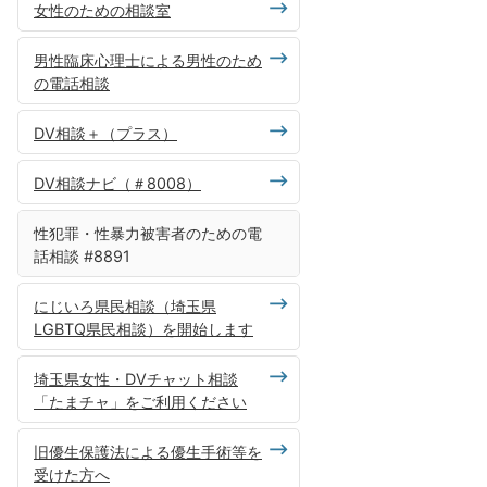
女性のための相談室
男性臨床心理士による男性のため
の電話相談
DV相談＋（プラス）
DV相談ナビ（＃8008）
性犯罪・性暴力被害者のための電
話相談 #8891
にじいろ県民相談（埼玉県
LGBTQ県民相談）を開始します
埼玉県女性・DVチャット相談
「たまチャ」をご利用ください
旧優生保護法による優生手術等を
受けた方へ