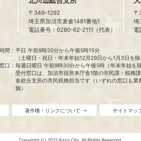
北川辺総合支所
大
〒349-1292
〒3
埼玉県加須市麦倉1481番地1
埼
電話番号：0280-62-2111（代表）
電
時間：
平日 午前8時30分から午後5時15分
（土曜日・祝日・年末年始12月29日から1月3日を
窓口：
毎週日曜日 午前8時30分から午後5時（年末年始を
受付窓口は、加須市役所本庁舎1階の市民課・税務
各総合支所の市民税務担当です（いずれの窓口も業
施）
著作権・リンクについて
サイトマッ
Copyright (c) 2022 Kazo City. All Rights Reserved.