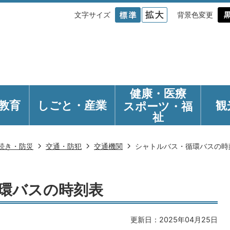
文字サイズ
背景色変更
健康・医療
教育
しごと・産業
観
スポーツ・福
祉
続き・防災
交通・防犯
交通機関
シャトルバス・循環バスの時
環バスの時刻表
更新日：2025年04月25日