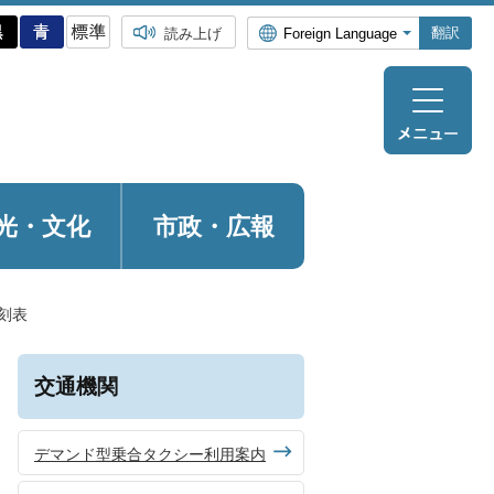
翻訳
読み上げ
光・
文化
市政・広報
刻表
交通機関
デマンド型乗合タクシー利用案内