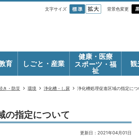
文字サイズ
背景色変更
健康・医療
教育
しごと・産業
観
スポーツ・福
祉
続き・防災
環境
浄化槽・し尿
浄化槽処理促進区域の指定につ
域の指定について
更新日：2021年04月01日