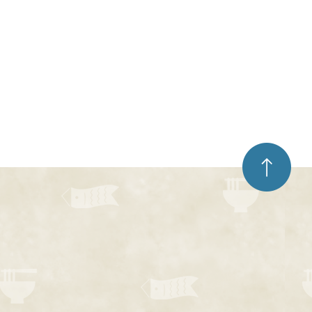
ペ
ー
ジ
ト
ッ
プ
へ