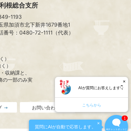
利根総合支所
49-1193
玉県加須市北下新井1679番地1
話番号：0480-72-1111（代表）
除く）
除く）
課・収納課と、
務の一部のみ実
×
AIが質問にお答えします👇
こちらから
プ
お問い合わせ
1
×
質問にAIが自動で応答します。
AIチャットボットに