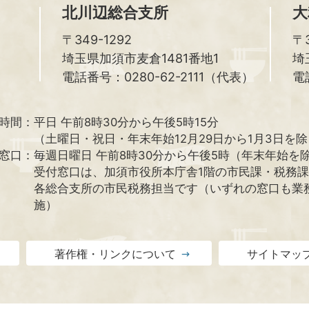
北川辺総合支所
大
〒349-1292
〒3
埼玉県加須市麦倉1481番地1
埼
電話番号：0280-62-2111（代表）
電
時間：
平日 午前8時30分から午後5時15分
（土曜日・祝日・年末年始12月29日から1月3日を
窓口：
毎週日曜日 午前8時30分から午後5時（年末年始を
受付窓口は、加須市役所本庁舎1階の市民課・税務
各総合支所の市民税務担当です（いずれの窓口も業
施）
著作権・リンクについて
サイトマッ