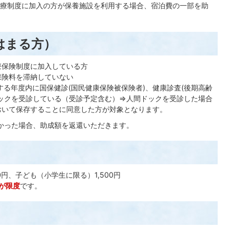
療制度に加入の方が保養施設を利用する場合、宿泊費の一部を助
はまる方）
療保険制度に加入している方
保険料を滞納していない
する年度内に国保健診(国民健康保険被保険者)、健康診査(後期高齢
ックを受診している（受診予定含む）⇒人間ドックを受診した場合
おいて保存することに同意した方が対象となります。
なかった場合、助成額を返還いただきます。
0円、子ども（小学生に限る）1,500円
泊が限度
です。