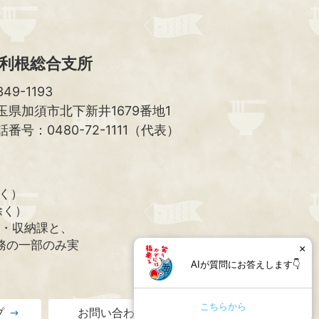
利根総合支所
49-1193
玉県加須市北下新井1679番地1
話番号：0480-72-1111（代表）
除く）
除く）
課・収納課と、
務の一部のみ実
×
AIが質問にお答えします👇
こちらから
プ
お問い合わせ