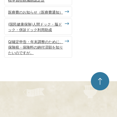
標準負担額減額認定証
医療費のお知らせ（医療費通知）
(国民健康保険)人間ドック・脳ド
ック・併診ドック利用助成
Q/確定申告・年末調整のために、
保険税・保険料の納付済額を知り
たいのですが。
ペ
ー
ジ
ト
ッ
プ
へ