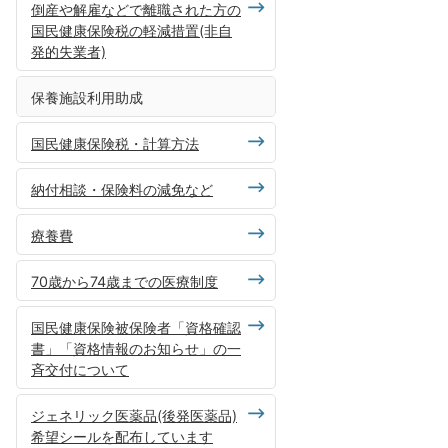
倒産や解雇などで離職された方の
国民健康保険税の軽減措置(非自
発的失業者)
保養施設利用助成
国民健康保険税・計算方法
納付相談・保険料の減免など
療養費
70歳から74歳までの医療制度
国民健康保険被保険者「資格確認
書」「資格情報のお知らせ」の一
斉交付について
ジェネリック医薬品(後発医薬品)
希望シールを配布しています