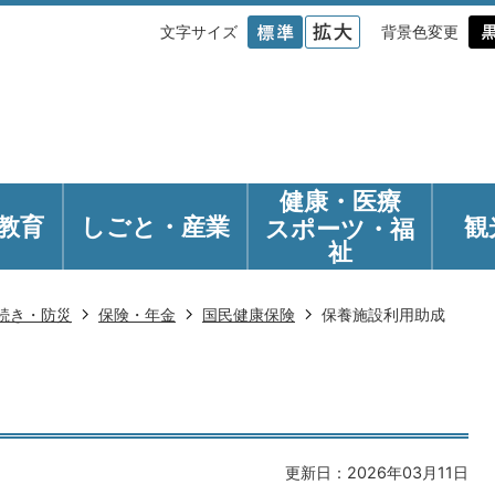
文字サイズ
背景色変更
健康・医療
教育
しごと・産業
観
スポーツ・福
祉
続き・防災
保険・年金
国民健康保険
保養施設利用助成
更新日：2026年03月11日