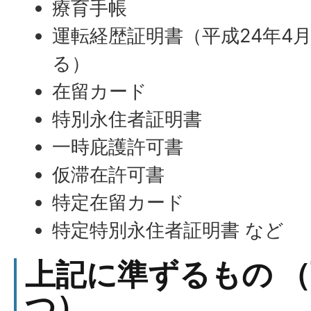
療育手帳
運転経歴証明書（平成24年4
る）
在留カード
特別永住者証明書
一時庇護許可書
仮滞在許可書
特定在留カード
特定特別永住者証明書 など
上記に準ずるもの 
つ）