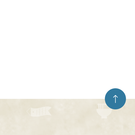
ペ
ー
ジ
ト
ッ
プ
へ