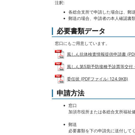
注釈:
各総合支所で申請した場合は、郵送
郵送の場合、申請者の本人確認書
必要書類データ
窓口にもご用意しています。
風しん抗体検査情報提供申請書 (PDFフ
風しん第5期予防接種予診票等交付・再交
委任状 (PDFファイル: 124.9KB)
申請方法
窓口
加須市役所または各総合支所福祉
郵送
必要書類を下の申請先に送付して