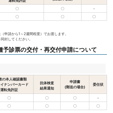
運転免許証
〇
〇
－
〇
〇
〇
（申請から1～2週間程度）でお渡します。
を同封してください。
種予診票の交付・再交付申請について
者の本人確認書類
申請書
抗体検査
マイナンバーカード
委任状
(郵送の場合)
結果通知
運転免許証
〇
〇
〇
－
〇
〇
〇
〇