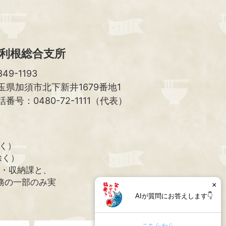
利根総合支所
49-1193
玉県加須市北下新井1679番地1
話番号：0480-72-1111（代表）
除く）
除く）
課・収納課と、
務の一部のみ実
×
AIが質問にお答えします👇
こちらから