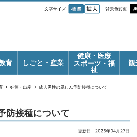
文字サイズ
背景色変更
健康・医療
教育
しごと・産業
観
スポーツ・福
祉
育
妊娠・出産
成人男性の風しん予防接種について
予防接種について
更新日：2026年04月27日