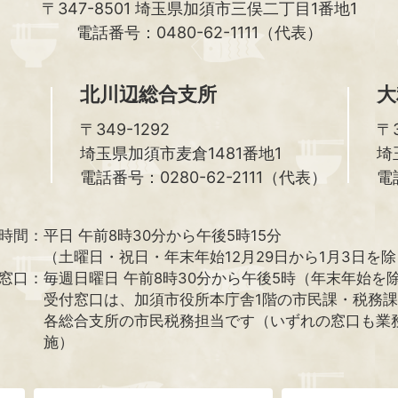
〒347-8501
埼玉県加須市三俣二丁目1番地1
電話番号：0480-62-1111（代表）
北川辺総合支所
大
〒349-1292
〒3
埼玉県加須市麦倉1481番地1
埼
電話番号：0280-62-2111（代表）
電
時間：
平日 午前8時30分から午後5時15分
（土曜日・祝日・年末年始12月29日から1月3日を
窓口：
毎週日曜日 午前8時30分から午後5時（年末年始を
受付窓口は、加須市役所本庁舎1階の市民課・税務
各総合支所の市民税務担当です（いずれの窓口も業
施）