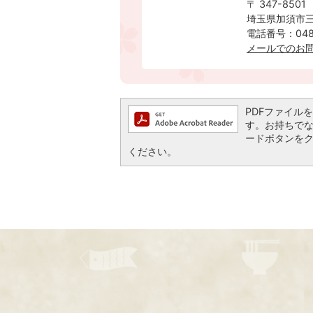
〒 347-8501
埼玉県加須市三
電話番号：0480
メールでのお
PDFファイルを閲
す。お持ちでない方
ードボタンを
ください。