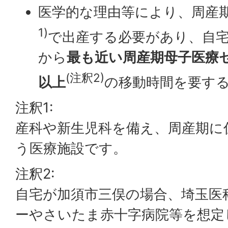
医学的な理由等により、周産
1)
で出産する必要があり、自宅
から
最も近い周産期母子医療
(注釈2)
以上
の移動時間を要す
注釈1:
産科や新生児科を備え、周産期に
う医療施設です。
注釈2:
自宅が加須市三俣の場合、埼玉医
ーやさいたま赤十字病院等を想定