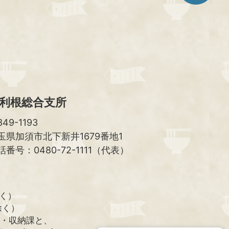
ト
ッ
プ
へ
利根総合支所
49-1193
玉県加須市北下新井1679番地1
話番号：0480-72-1111（代表）
除く）
除く）
課・収納課と、