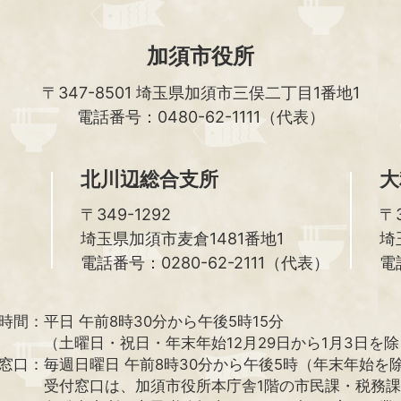
加須市役所
〒347-8501
埼玉県加須市三俣二丁目1番地1
電話番号：0480-62-1111（代表）
北川辺総合支所
大
〒349-1292
〒3
埼玉県加須市麦倉1481番地1
埼
電話番号：0280-62-2111（代表）
電
時間：
平日 午前8時30分から午後5時15分
（土曜日・祝日・年末年始12月29日から1月3日を
窓口：
毎週日曜日 午前8時30分から午後5時（年末年始を
受付窓口は、加須市役所本庁舎1階の市民課・税務