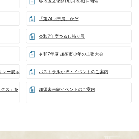
各地区文化祭(加須地域)を開催
「第74回県展」かぞ
令和7年度つるし飾り展
令和7年度 加須市少年の主張大会
リレー展示
パストラルかぞ・イベントのご案内
ックス」を
加須未来館イベントのご案内