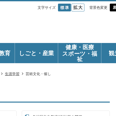
文字サイズ
背景色変更
健康・医療
教育
しごと・産業
観
スポーツ・福
祉
生涯学習
芸術文化・催し