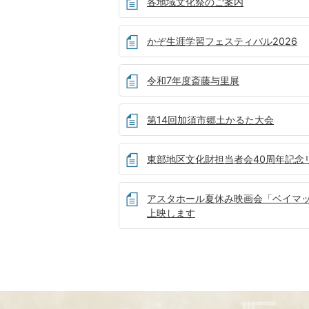
各地域文化祭のご案内
かぞ生涯学習フェスティバル2026
令和7年度斎藤与里展
第14回加須市郷土かるた大会
東部地区文化財担当者会40周年記念
アスタホール夏休み映画会「ベイマ
上映します