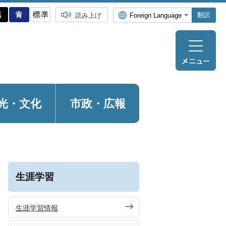
翻訳
読み上げ
光・
文化
市政・広報
生涯学習
生涯学習情報