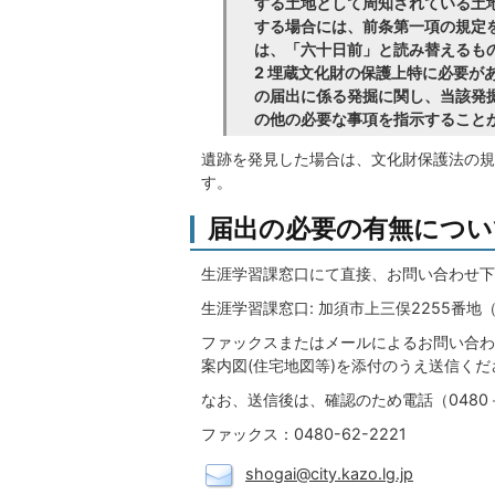
する土地として周知されている土
する場合には、前条第一項の規定
は、「六十日前」と読み替えるも
2 埋蔵文化財の保護上特に必要
の届出に係る発掘に関し、当該発
の他の必要な事項を指示すること
遺跡を発見した場合は、文化財保護法の規
す。
届出の必要の有無につい
生涯学習課窓口にて直接、お問い合わせ下
生涯学習課窓口: 加須市上三俣2255番
ファックスまたはメールによるお問い合わ
案内図(住宅地図等)を添付のうえ送信くだ
なお、送信後は、確認のため電話（0480
ファックス：0480-62-2221
shogai@city.kazo.lg.jp