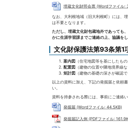
埋蔵文化財照会票 (Wordファイル: 36
なお、大利根地域（旧大利根町）には、埋
は不要となります。
ただし、埋蔵文化財包蔵地外であっても、
かに生涯学習課までご連絡の上、協議をし
文化財保護法第93条第
案内図
（住宅地図等を基にしたもの
配置図
（建物の位置や隣地境界線な
矩計図
（建物の基礎の深さが確認で
以上の資料に加え、下記の発掘届と依頼書
い。
資料を持参される際には、事前にご連絡い
発掘届 (Wordファイル: 44.5KB)
発掘届記入例 (PDFファイル: 161.9K