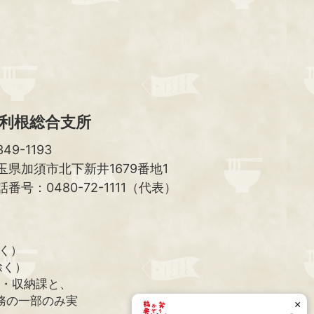
ッ
プ
へ
利根総合支所
49-1193
玉県加須市北下新井1679番地1
話番号：0480-72-1111（代表）
除く）
除く）
課・収納課と、
務の一部のみ実
×