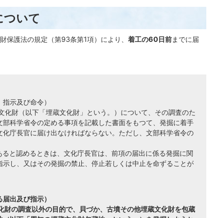
について
財保護法の規定（第93条第1項）により、
着工の60日前
までに届
、指示及び命令）
る文化財（以下「埋蔵文化財」という。）について、その調査のた
文部科学省令の定める事項を記載した書面をもつて、発掘に着手
文化庁長官に届け出なければならない。ただし、文部科学省令の
があると認めるときは、文化庁長官は、前項の届出に係る発掘に関
指示し、又はその発掘の禁止、停止若しくは中止を命ずることが
る届出及び指示）
文化財の調査以外の目的で、貝づか、古墳その他埋蔵文化財を包蔵