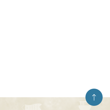
ペ
ー
ジ
ト