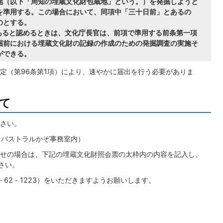
地（以下「周知の埋蔵文化財包蔵地」という。）を発掘しようと
を準用する。この場合において、同項中「三十日前」とあるの
のとする。
があると認めるときは、文化庁長官は、前項で準用する前条第一項
掘前における埋蔵文化財の記録の作成のための発掘調査の実施そ
ができる。
定（第96条第1項）により、速やかに届出を行う必要がありま
て
さい。
地（パストラルかぞ事務室内）
せの場合は、下記の埋蔵文化財照会票の太枠内の内容を記入し、
さい。
－62－1223）をいただきますようお願いします。