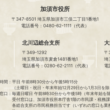
加須市役所
〒347-8501
埼玉県加須市三俣二丁目1番地1
電話番号：0480-62-1111（代表）
北川辺総合支所
大
〒349-1292
〒3
埼玉県加須市麦倉1481番地1
埼
電話番号：0280-62-2111（代表）
電
時間：
平日 午前8時30分から午後5時15分
（土曜日・祝日・年末年始12月29日から1月3日を
窓口：
毎週日曜日 午前8時30分から午後5時（年末年始を
受付窓口は、加須市役所本庁舎1階の市民課・税務
各総合支所の市民税務担当です（いずれの窓口も業