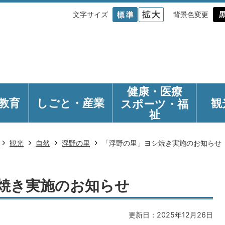
文字サイズ
背景色変更
健康・医療
教育
しごと・産業
観
スポーツ・福
祉
観光
自然
浮野の里
「浮野の里」ヨシ焼き実施のお知らせ
焼き実施のお知らせ
更新日：2025年12月26日