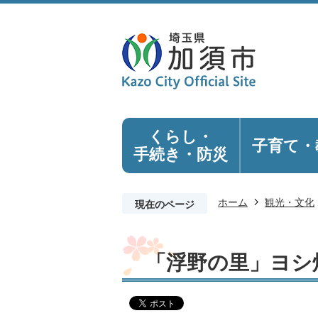
くらし・
子育て・
手続き
・防災
ホーム
観光・文化
現在のページ
「浮野の里」ヨシ