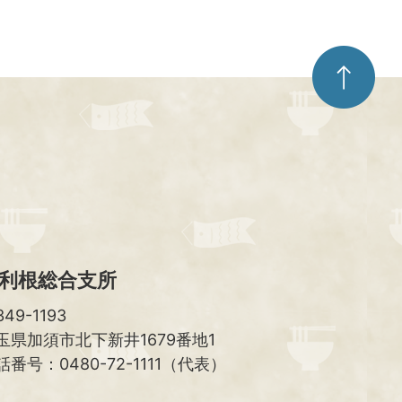
ペ
ー
ジ
ト
ッ
プ
へ
利根総合支所
49-1193
玉県加須市北下新井1679番地1
話番号：0480-72-1111（代表）