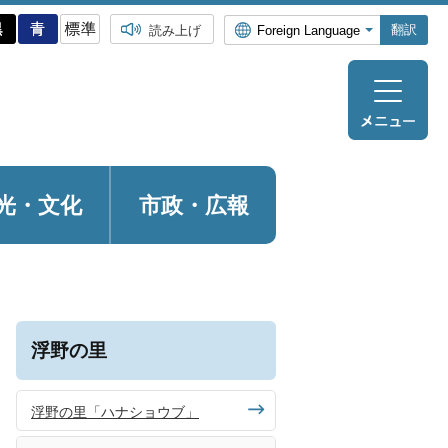
翻訳
読み上げ
光・
文化
市政・広報
浮野の里
浮野の里「ハナショウブ」