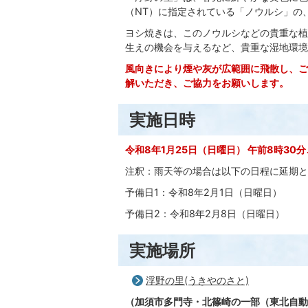
（NT）に指定されている「
ノウルシ
」の
ヨシ焼きは、このノウルシなどの貴重な植
生えの機会を与えるなど、貴重な湿地環境
風向きにより煙や灰が広範囲に飛散し、ご
解いただき、ご協力をお願いします。
実施日時
令和8年1月25日（日曜日） 午前8時30
注釈：雨天等の場合は以下の日程に延期と
予備日1：令和8年2月1日（日曜日）
予備日2：令和8年2月8日（日曜日）
実施場所
浮野の里(うきやのさと)
（加須市多門寺・北篠崎の一部（東北自動