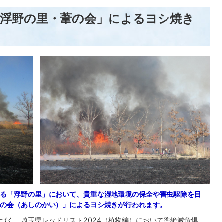
「浮野の里・葦の会」によるヨシ焼き
る「浮野の里」において、貴重な湿地環境の保全や害虫駆除を目
の会（あしのかい）」によるヨシ焼きが行われます。
づく、埼玉県レッドリスト2024（植物編）において準絶滅危惧