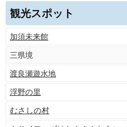
観光スポット
加須未来館
三県境
渡良瀬遊水地
浮野の里
むさしの村