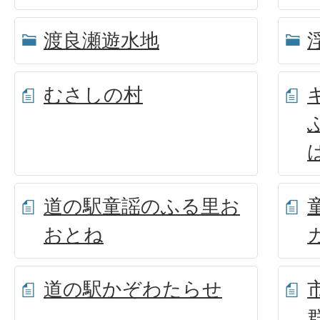
渡良瀬遊水地
むさしの村
道の駅童謡のふる里お
おとね
道の駅かぞわたらせ