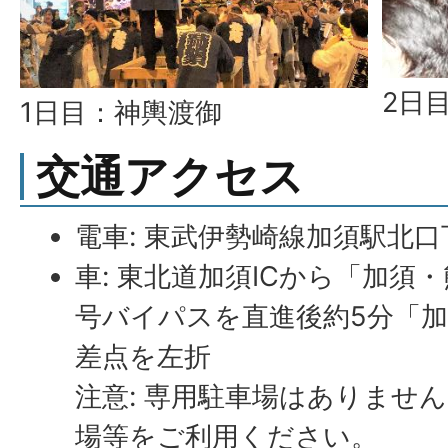
2日
1日目：神輿渡御
交通アクセス
電車: 東武伊勢崎線加須駅北
車: 東北道加須ICから「加須
号バイパスを直進後約5分「
差点を左折
注意: 専用駐車場はありませ
場等をご利用ください。