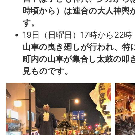
時頃から）は連合の大人神輿
す。
19日（日曜日）17時から22時
山車の曳き廻しが行われ、特に
町内の山車が集合し太鼓の叩
見ものです。