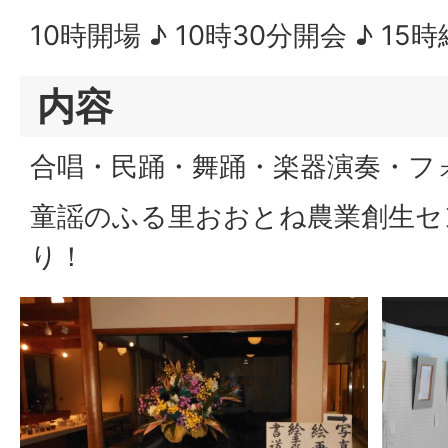
10時開場 ♪ 10時30分開会 ♪ 15
内容
合唱・民踊・舞踊・楽器演奏・フ
童謡のふる里おおとね農業創生セ
り！