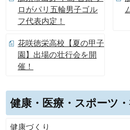
ロがパリ五輪男子ゴル
フ代表内定！
花咲徳栄高校【夏の甲子
園】出場の壮行会を開
催！
健康・医療・スポーツ・
健康づくり