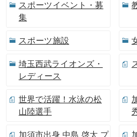
スポーツイベント・募
集
スポーツ施設
埼玉西武ライオンズ・
レディース
世界で活躍！水泳の松
山陸選手
加須市出身 中島 啓太 プ