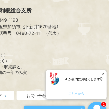
利根総合支所
49-1193
玉県加須市北下新井1679番地1
話番号：0480-72-1111（代表）
除く）
除く）
課・収納課と、
務の一部のみ実
×
AIが質問にお答えします👇
こちらから
プ
お問い合わせ
1
×