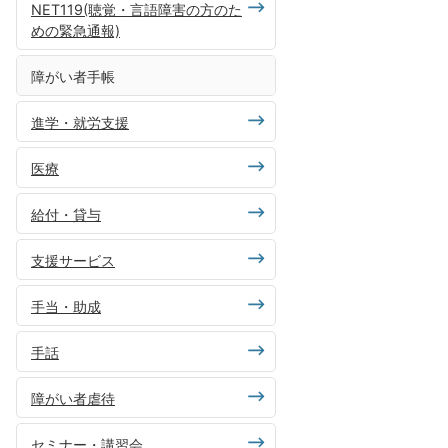
NET119(聴覚・言語障害の方のた
めの緊急通報)
障がい者手帳
進学・就労支援
医療
給付・貸与
支援サービス
手当・助成
手話
障がい者虐待
セミナー・講習会