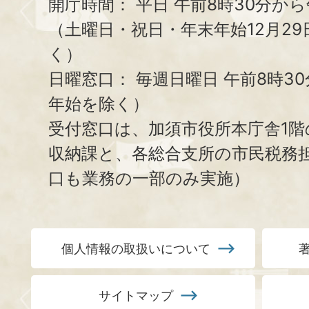
開庁時間：
平日 午前8時30分から
（土曜日・祝日・年末年始12月29
く）
日曜窓口：
毎週日曜日 午前8時3
年始を除く）
受付窓口は、加須市役所本庁舎1階
収納課と、
各総合支所の市民税務
口も業務の一部のみ実施）
個人情報の取扱いについて
サイトマップ